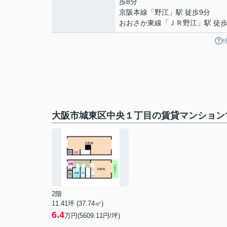
歩8分
京阪本線
「
野江
」駅 徒歩9分
おおさか東線
「
ＪＲ野江
」駅 徒歩
大阪市城東区中央１丁目の賃貸マンション
2階
11.41坪 (37.74㎡)
6.4
万円(5609.11円/坪)