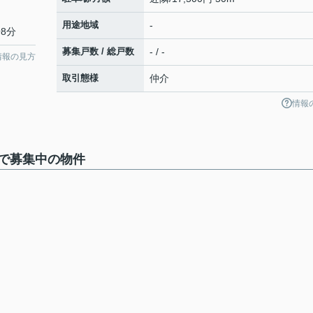
用途地域
-
8分
募集戸数 / 総戸数
- / -
情報の見方
取引態様
仲介
情報
で募集中の物件