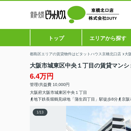
トップ
エリアから探す
都島区エリアの賃貸物件はピタットハウス京橋北口店
大
大阪市城東区中央１丁目の賃貸マンシ
6.4万円
管理/共益費 10,000円
大阪府
大阪市城東区
中央
１丁目
地下鉄長堀鶴見緑地「蒲生四丁目」駅徒歩8分
京阪
1
/
13