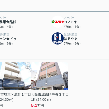
ーパー
スーパー
務用食品館
コノミヤ
51ｍ（4分）
476ｍ（6分）
活雑貨店
生活雑貨店
ャン★ドゥ
はるやま
52ｍ（9分）
670ｍ（9分）
阪市城東区成育１丁目
大阪市城東区中央３丁目
(24.30㎡)
1K (24.00㎡)
5.1
円
万円