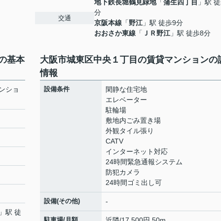
地下鉄長堀鶴見緑地
「
蒲生四丁目
」駅 徒
分
交通
京阪本線
「
野江
」駅 徒歩9分
おおさか東線
「
ＪＲ野江
」駅 徒歩8分
の基本
大阪市城東区中央１丁目の賃貸マンションの
情報
ンショ
設備条件
閑静な住宅地
エレベーター
駐輪場
敷地内ごみ置き場
外観タイル張り
CATV
インターネット対応
24時間緊急通報システム
防犯カメラ
24時間ゴミ出し可
設備(その他)
-
」駅 徒
駐車場/月額
近隣/17,500円 50m