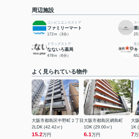
周辺施設
コンビニエンスストア
ス
ファミリーマート
業
172ｍ（3分）
2
ドラッグストア
生
なないろ薬局
キ
478ｍ（6分）
6
よく見られている物件
大阪市都島区中野町２丁目
大阪市都島区網島町
大
2LDK (42.42㎡)
1DK (29.00㎡)
1K 
15.2
6.1
7
万円
万円
万