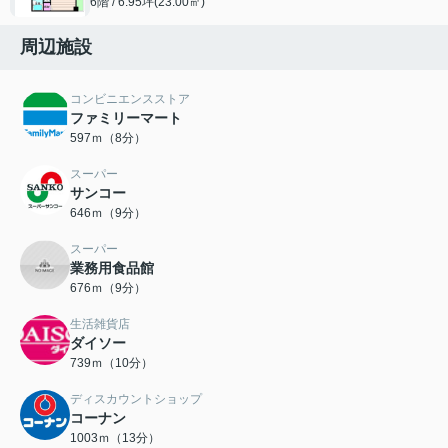
6階 / 6.95坪(23.00㎡)
周辺施設
コンビニエンスストア
ファミリーマート
597ｍ（8分）
スーパー
サンコー
646ｍ（9分）
スーパー
業務用食品館
676ｍ（9分）
生活雑貨店
ダイソー
739ｍ（10分）
ディスカウントショップ
コーナン
1003ｍ（13分）