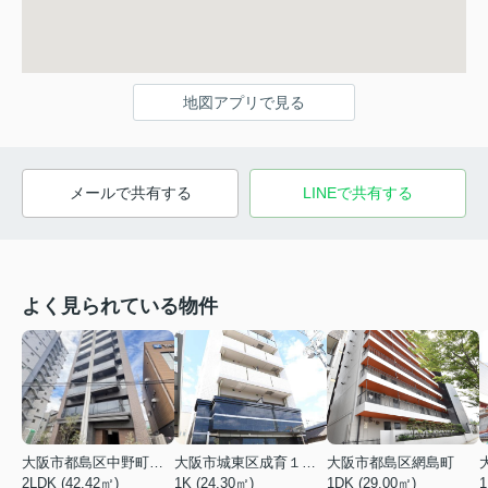
地図アプリで見る
メールで共有する
LINEで共有する
よく見られている物件
大阪市都島区中野町２丁目
大阪市城東区成育１丁目
大阪市都島区網島町
2LDK (42.42㎡)
1K (24.30㎡)
1DK (29.00㎡)
1