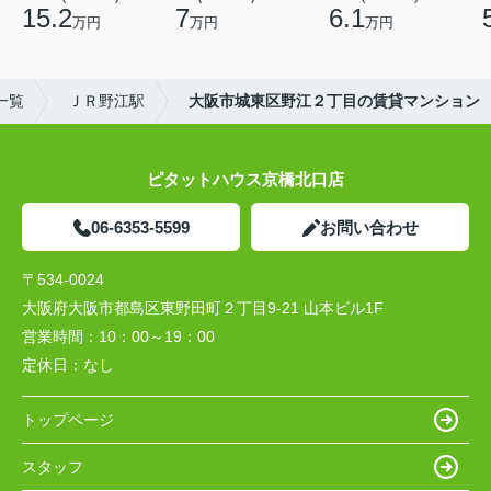
15.2
7
6.1
万円
万円
万円
一覧
ＪＲ野江駅
大阪市城東区野江２丁目の賃貸マンション
ピタットハウス京橋北口店
06-6353-5599
お問い合わせ
〒534-0024
大阪府大阪市都島区東野田町２丁目9-21 山本ビル1F
営業時間：
10：00～19：00
定休日：
なし
トップページ
スタッフ