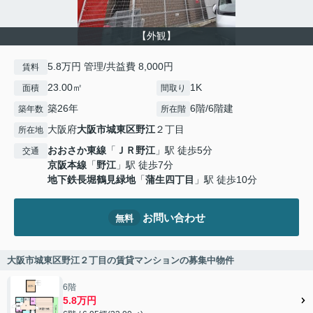
【外観】
5.8万円 管理/共益費 8,000円
賃料
23.00㎡
1K
面積
間取り
築26年
6階/6階建
築年数
所在階
大阪府
大阪市城東区
野江
２丁目
所在地
おおさか東線
「
ＪＲ野江
」駅 徒歩5分
交通
京阪本線
「
野江
」駅 徒歩7分
地下鉄長堀鶴見緑地
「
蒲生四丁目
」駅 徒歩10分
お問い合わせ
無料
大阪市城東区野江２丁目の賃貸マンションの募集中物件
6階
5.8万円