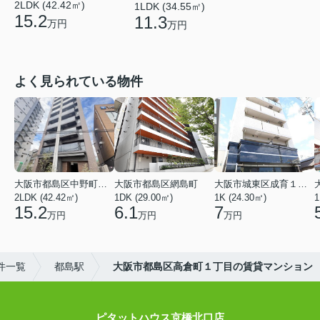
2LDK (42.42㎡)
1LDK (34.55㎡)
15.2
11.3
万円
万円
よく見られている物件
大阪市都島区中野町２丁目
大阪市都島区網島町
大阪市城東区成育１丁目
2LDK (42.42㎡)
1DK (29.00㎡)
1K (24.30㎡)
1
15.2
6.1
7
万円
万円
万円
件一覧
都島駅
大阪市都島区高倉町１丁目の賃貸マンション
ピタットハウス京橋北口店