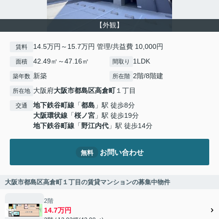
【外観】
14.5万円～15.7万円 管理/共益費 10,000円
賃料
42.49㎡～47.16㎡
1LDK
面積
間取り
新築
2階/8階建
築年数
所在階
大阪府
大阪市都島区
高倉町
１丁目
所在地
地下鉄谷町線
「
都島
」駅 徒歩8分
交通
大阪環状線
「
桜ノ宮
」駅 徒歩19分
地下鉄谷町線
「
野江内代
」駅 徒歩14分
お問い合わせ
無料
大阪市都島区高倉町１丁目の賃貸マンションの募集中物件
2階
14.7万円