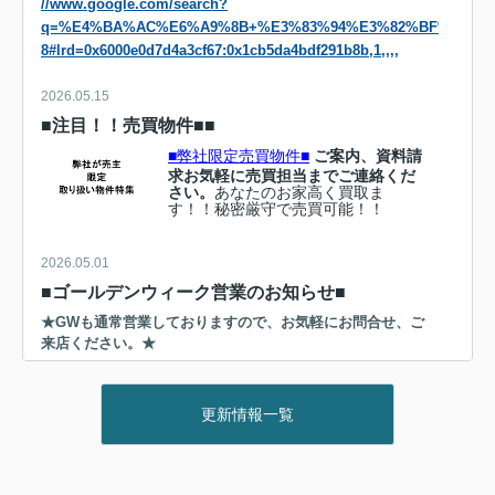
//www.google.com/search?
q=%E4%BA%AC%E6%A9%8B+%E3%83%94%E3%82%BF%E3%83%83
8#lrd=0x6000e0d7d4a3cf67:0x1cb5da4bdf291b8b,1,,,,
2026.05.15
■注目！！売買物件■■
■弊社限定売買物件■
ご案内、資料請
求お気軽に売買担当までご連絡くだ
さい。
あなたのお家高く買取ま
す！！秘密厳守で売買可能！！
2026.05.01
■ゴールデンウィーク営業のお知らせ■
★GWも通常営業しておりますので、お気軽にお問合せ、ご
来店ください。★
2026.03.31
更新情報一覧
■Public Relations■
■PR情報■大正徒歩5分「事業用地」
取得いたしました。