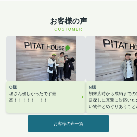
■直接買い取り＆お持ちの不動産販売活
動します！！弊社は、仲介業者としてだ
けではなく、不動産買取業者として不動
産の直接買い取りをしております。
お客様の声
2026.03.30
CUSTOMER
■売買■東灘区本山南町■中古戸建堂々
登場！！
【本日見学可】◇リフォーム完了済
みです♪～おすすめポイントについて
～○阪神本線「深江」駅まで徒歩10分
の交通便利な立地♪○全居室収納付き○
リフォーム済みですぐにでもお住ま
い...
O様
N様
堀さん優しかったです最
初来店時から成約までの
高！！！！！！！！
居探しに真摯に対応いた
い物件とめぐりあうこと
た。
本当にありがとうご
た。
お客様の声一覧