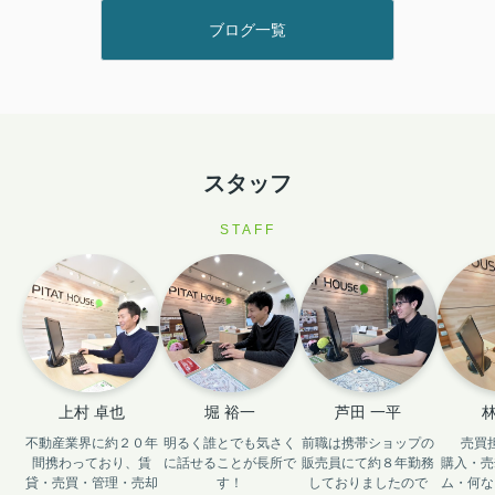
ブログ一覧
スタッフ
STAFF
上村 卓也
堀 裕一
芦田 一平
林
不動産業界に約２０年
明るく誰とでも気さく
前職は携帯ショップの
売買
間携わっており、賃
に話せることが長所で
販売員にて約８年勤務
購入・売
貸・売買・管理・売却
す！

しておりましたので

ム・何な