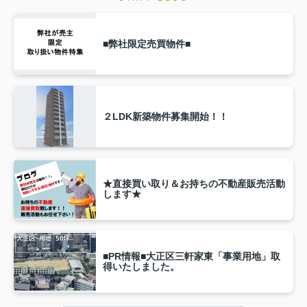
■弊社限定売買物件■
２LDK新築物件募集開始！！
★直接買い取り＆お持ちの不動産販売活動
します★
■PR情報■大正区三軒家東「事業用地」取
得いたしました。