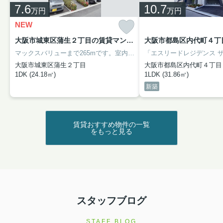
7.6
10.7
万円
万円
NEW
大阪市城東区蒲生２丁目の賃貸マンション
マックスバリューまで265mです。室内設備は洗面所独立・浴室乾燥機など充実した設備を備え付けています。洋風なお住まいをお求めの方に適した全居室フローリングです。ぜひご覧いただきたい賃貸物件です。大阪市城東区は住環境が充実しており、利便性の高い暮らしをするならこのエリアです。当社は地域に密着し、多種多様な賃貸情報を取り扱っているので、ぜひご連絡下さい。
大阪市城東区蒲生２丁目
大阪市都島区内代町４丁目
1DK (24.18㎡)
1LDK (31.86㎡)
新築
賃貸おすすめ物件の一覧
をもっと見る
スタッフブログ
STAFF BLOG