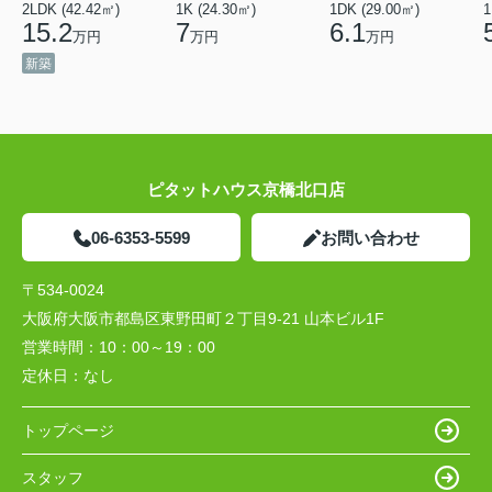
2LDK (42.42㎡)
1K (24.30㎡)
1DK (29.00㎡)
1
15.2
7
6.1
万円
万円
万円
新築
ピタットハウス京橋北口店
06-6353-5599
お問い合わせ
〒534-0024
大阪府大阪市都島区東野田町２丁目9-21 山本ビル1F
営業時間：
10：00～19：00
定休日：
なし
トップページ
スタッフ