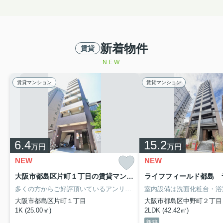
新着物件
賃貸
NEW
賃貸マンション
賃貸マンション
6.4
15.2
万円
万円
NEW
NEW
大阪市都島区片町１丁目の賃貸マンション
ライフフィールド都島 
多くの方からご好評頂いているアンリ北詰のご紹介です。宅配ボックスは在宅・不在問わずに利用できるので、日中家にいない方や家でもリモートワークなどで仕事に集中したい方に人気の設備です。ネットの回線をマンションに繋げています、パソコン使用可。これから先、どんな暮らしを実現していきたいですか。新しい住まいでハリのある生活を送っていきましょう。お問い合わせもお気軽にご連絡ください。
大阪市都島区片町１丁目
大阪市都島区中野町２丁目
1K (25.00㎡)
2LDK (42.42㎡)
新築