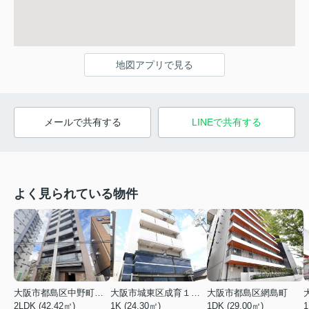
地図アプリで見る
メールで共有する
LINEで共有する
よく見られている物件
大阪市都島区中野町２丁目
大阪市城東区成育１丁目
大阪市都島区網島町
2LDK (42.42㎡)
1K (24.30㎡)
1DK (29.00㎡)
1