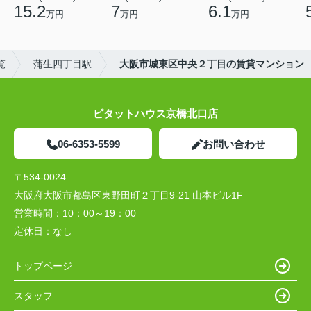
15.2
7
6.1
万円
万円
万円
覧
蒲生四丁目駅
大阪市城東区中央２丁目の賃貸マンション
ピタットハウス京橋北口店
06-6353-5599
お問い合わせ
〒534-0024
大阪府大阪市都島区東野田町２丁目9-21 山本ビル1F
営業時間：
10：00～19：00
定休日：
なし
トップページ
スタッフ