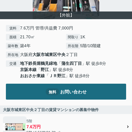
【外観】
7.6万円 管理/共益費 7,000円
賃料
21.70㎡
1K
面積
間取り
築4年
5階/10階建
築年数
所在階
大阪府
大阪市城東区
中央
２丁目
所在地
地下鉄長堀鶴見緑地
「
蒲生四丁目
」駅 徒歩8分
交通
京阪本線
「
野江
」駅 徒歩8分
おおさか東線
「
ＪＲ野江
」駅 徒歩8分
お問い合わせ
無料
大阪市城東区中央２丁目の賃貸マンションの募集中物件
5階
7.6万円