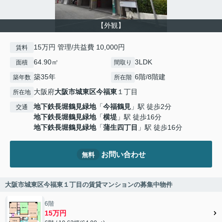
【外観】
15万円 管理/共益費 10,000円
賃料
64.90㎡
3LDK
面積
間取り
築35年
6階/8階建
築年数
所在階
大阪府
大阪市城東区
今福東
１丁目
所在地
地下鉄長堀鶴見緑地
「
今福鶴見
」駅 徒歩2分
交通
地下鉄長堀鶴見緑地
「
横堤
」駅 徒歩16分
地下鉄長堀鶴見緑地
「
蒲生四丁目
」駅 徒歩16分
お問い合わせ
無料
大阪市城東区今福東１丁目の賃貸マンションの募集中物件
6階
15万円