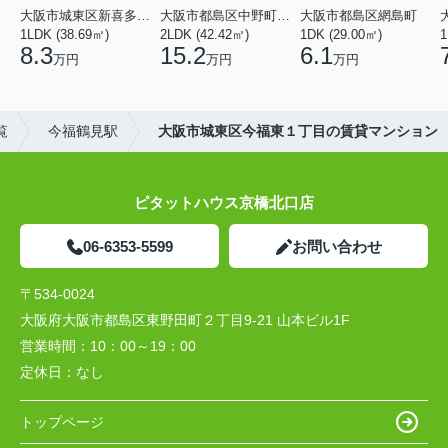
大阪市城東区新喜多東２丁目
大阪市都島区中野町２丁目
大阪市都島区網島町
1LDK (38.69㎡)
2LDK (42.42㎡)
1DK (29.00㎡)
1
8.3
15.2
6.1
万円
万円
万円
覧
今福鶴見駅
大阪市城東区今福東１丁目の賃貸マンション
ピタットハウス京橋北口店
06-6353-5599
お問い合わせ
〒534-0024
大阪府大阪市都島区東野田町２丁目9-21 山本ビル1F
営業時間：
10：00～19：00
定休日：
なし
トップページ