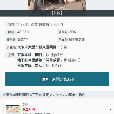
【外観】
9.2万円 管理/共益費 9,000円
賃料
48.28㎡
2DK
面積
間取り
築37年
5階/6階建
築年数
所在階
大阪府
大阪市城東区
関目
３丁目
所在地
京阪本線
「
関目
」駅 徒歩7分
交通
地下鉄今里筋線
「
関目成育
」駅 徒歩8分
京阪本線
「
野江
」駅 徒歩9分
お問い合わせ
無料
大阪市城東区関目３丁目の賃貸マンションの募集中物件
5階
9.2万円