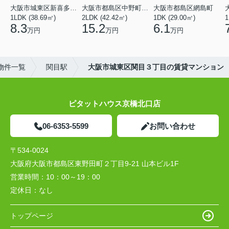
大阪市城東区新喜多東２丁目
大阪市都島区中野町２丁目
大阪市都島区網島町
1LDK (38.69㎡)
2LDK (42.42㎡)
1DK (29.00㎡)
1
8.3
15.2
6.1
万円
万円
万円
物件一覧
関目駅
大阪市城東区関目３丁目の賃貸マンション
ピタットハウス京橋北口店
06-6353-5599
お問い合わせ
〒534-0024
大阪府大阪市都島区東野田町２丁目9-21 山本ビル1F
営業時間：
10：00～19：00
定休日：
なし
トップページ