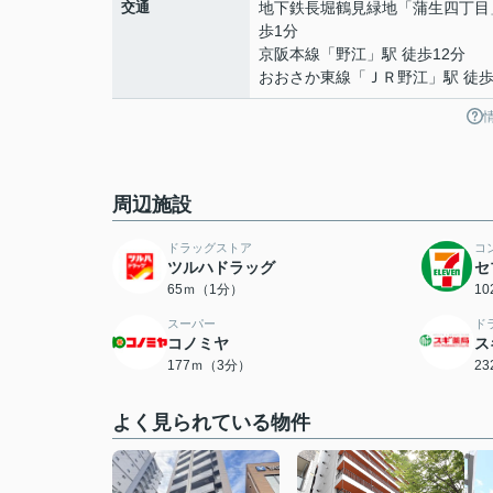
交通
地下鉄長堀鶴見緑地
「
蒲生四丁目
歩1分
京阪本線
「
野江
」駅 徒歩12分
おおさか東線
「
ＪＲ野江
」駅 徒歩
周辺施設
ドラッグストア
コ
ツルハドラッグ
セ
65ｍ（1分）
1
スーパー
ド
コノミヤ
ス
177ｍ（3分）
2
よく見られている物件