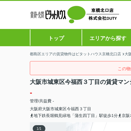
トップ
エリアから探す
都島区エリアの賃貸物件はピタットハウス京橋北口店
大
この物
大阪市城東区今福西３丁目の賃貸マン
-
管理/共益費 -
大阪府
大阪市城東区
今福西
３丁目
地下鉄長堀鶴見緑地「蒲生四丁目」駅徒歩1分
京阪
1
/
1