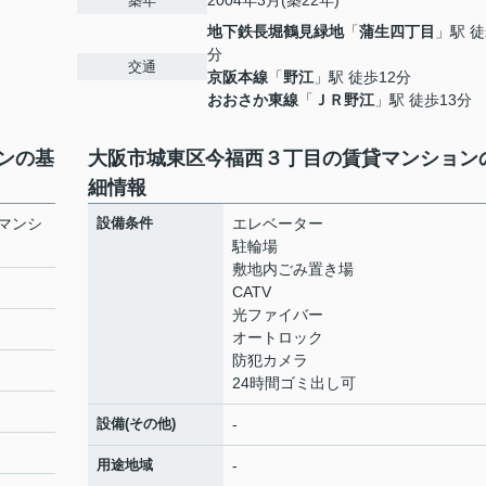
2004年3月(築22年)
築年
地下鉄長堀鶴見緑地
「
蒲生四丁目
」駅 徒
分
交通
京阪本線
「
野江
」駅 徒歩12分
おおさか東線
「
ＪＲ野江
」駅 徒歩13分
ンの基
大阪市城東区今福西３丁目の賃貸マンション
細情報
マンシ
設備条件
エレベーター
駐輪場
敷地内ごみ置き場
CATV
光ファイバー
オートロック
防犯カメラ
24時間ゴミ出し可
設備(その他)
-
用途地域
-