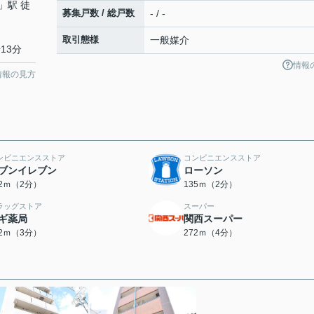
」駅 徒
募集戸数 / 総戸数
- / -
取引態様
一般媒介
13分
情報
情報の見方
ンビニエンスストア
コンビニエンスストア
ブンイレブン
ローソン
02ｍ（2分）
135ｍ（2分）
ラッグストア
スーパー
ギ薬局
関西スーパー
32ｍ（3分）
272ｍ（4分）