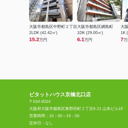
大阪市都島区中野町２丁目
大阪市都島区網島町
大
2LDK (42.42㎡)
1DK (29.00㎡)
1K 
15.2
6.1
7
万円
万円
万
ピタットハウス京橋北口店
〒534-0024
大阪府大阪市都島区東野田町２丁目9-21 山本ビル1F
営業時間：
10：00～19：00
定休日：
なし