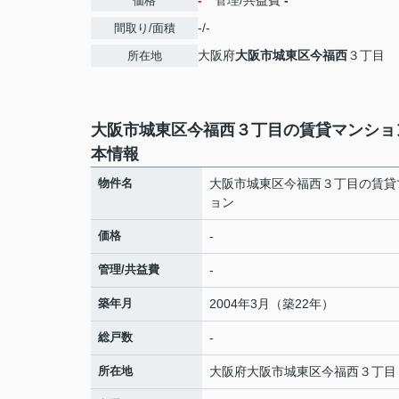
-
管理/共益費
-
価格
-/-
間取り/面積
大阪府
大阪市城東区
今福西
３丁目
所在地
大阪市城東区今福西３丁目の賃貸マンショ
本情報
物件名
大阪市城東区今福西３丁目の賃貸
ョン
価格
-
管理/共益費
-
築年月
2004年3月（築22年）
総戸数
-
所在地
大阪府
大阪市城東区
今福西
３丁目