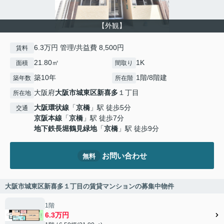
【外観】
6.3万円 管理/共益費 8,500円
賃料
21.80㎡
1K
面積
間取り
築10年
1階/8階建
築年数
所在階
大阪府
大阪市城東区
新喜多
１丁目
所在地
大阪環状線
「
京橋
」駅 徒歩5分
交通
京阪本線
「
京橋
」駅 徒歩7分
地下鉄長堀鶴見緑地
「
京橋
」駅 徒歩9分
お問い合わせ
無料
大阪市城東区新喜多１丁目の賃貸マンションの募集中物件
1階
6.3万円