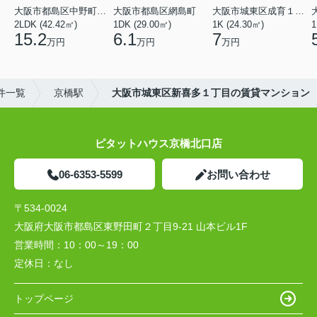
大阪市都島区中野町２丁目
大阪市都島区網島町
大阪市城東区成育１丁目
2LDK (42.42㎡)
1DK (29.00㎡)
1K (24.30㎡)
1
15.2
6.1
7
万円
万円
万円
件一覧
京橋駅
大阪市城東区新喜多１丁目の賃貸マンション
ピタットハウス京橋北口店
06-6353-5599
お問い合わせ
〒534-0024
大阪府大阪市都島区東野田町２丁目9-21 山本ビル1F
営業時間：
10：00～19：00
定休日：
なし
トップページ