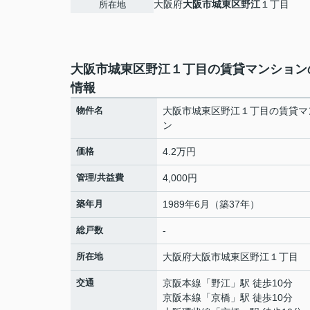
大阪府
大阪市城東区
野江
１丁目
所在地
大阪市城東区野江１丁目の賃貸マンション
情報
物件名
大阪市城東区野江１丁目の賃貸マ
ン
価格
4.2万円
管理/共益費
4,000円
築年月
1989年6月（築37年）
総戸数
-
所在地
大阪府
大阪市城東区
野江
１丁目
交通
京阪本線
「
野江
」駅 徒歩10分
京阪本線
「
京橋
」駅 徒歩10分