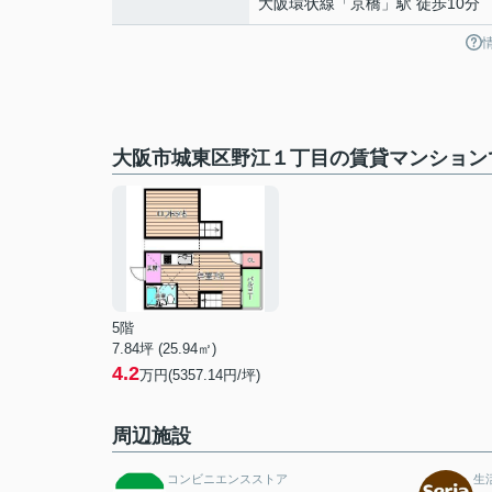
大阪環状線
「
京橋
」駅 徒歩10分
大阪市城東区野江１丁目の賃貸マンション
5階
7.84坪 (25.94㎡)
4.2
万円(5357.14円/坪)
周辺施設
コンビニエンスストア
生