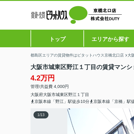
トップ
エリアから探す
都島区エリアの賃貸物件はピタットハウス京橋北口店
大
大阪市城東区野江１丁目の賃貸マンシ
4.2万円
管理/共益費 4,000円
大阪府
大阪市城東区
野江
１丁目
京阪本線「野江」駅徒歩10分
京阪本線「京橋」駅徒
1
/
13