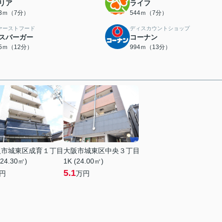
リア
ライフ
33ｍ（7分）
544ｍ（7分）
ァーストフード
ディスカウントショップ
スバーガー
コーナン
45ｍ（12分）
994ｍ（13分）
阪市城東区成育１丁目
大阪市城東区中央３丁目
(24.30㎡)
1K (24.00㎡)
5.1
円
万円