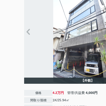
【外観】
4.2万円
管理/共益費
4,000円
価格
1K/25.94㎡
間取り/面積