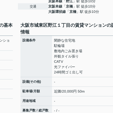
京阪本線
「
野江
」駅 徒歩10分
京阪本線
「
京橋
」駅 徒歩10分
交通
大阪環状線
「
京橋
」駅 徒歩10分
の基本
大阪市城東区野江１丁目の賃貸マンションの
情報
ンショ
設備条件
閑静な住宅地
駐輪場
敷地内ごみ置き場
外観タイル張り
CATV
光ファイバー
24時間ゴミ出し可
設備(その他)
-
駐車場/月額
近隣/20,000円 50m
用途地域
-
募集戸数 / 総戸数
- / -