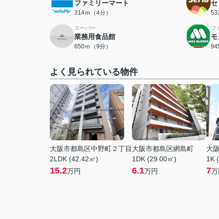
ファミリーマート
セ
314ｍ（4分）
5
スーパー
フ
業務用食品館
モ
650ｍ（9分）
9
よく見られている物件
大阪市都島区中野町２丁目
大阪市都島区網島町
大
2LDK (42.42㎡)
1DK (29.00㎡)
1K 
15.2
6.1
7
万円
万円
万