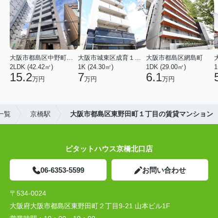
大阪市都島区中野町２丁目
大阪市城東区成育１丁目
大阪市都島区網島町
2LDK (42.42㎡)
1K (24.30㎡)
1DK (29.00㎡)
1
15.2
7
6.1
万円
万円
万円
一覧
京橋駅
大阪市都島区東野田町１丁目の賃貸マンション
ピタットハウス京橋北口店
06-6353-5599
お問い合わせ
〒534-0024
大阪府大阪市都島区東野田町２丁目9-21 山本ビル1F