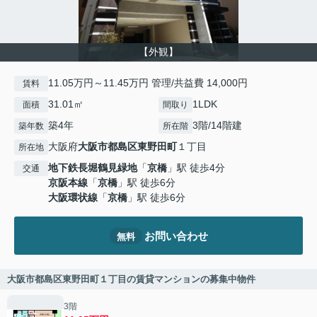
【外観】
11.05万円～11.45万円 管理/共益費 14,000円
賃料
31.01㎡
1LDK
面積
間取り
築4年
3階/14階建
築年数
所在階
大阪府
大阪市都島区
東野田町
１丁目
所在地
地下鉄長堀鶴見緑地
「
京橋
」駅 徒歩4分
交通
京阪本線
「
京橋
」駅 徒歩6分
大阪環状線
「
京橋
」駅 徒歩6分
お問い合わせ
無料
大阪市都島区東野田町１丁目の賃貸マンションの募集中物件
3階