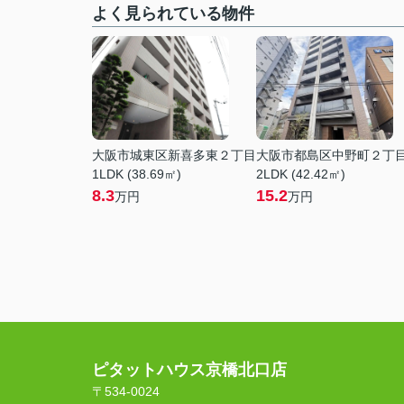
よく見られている物件
大阪市城東区新喜多東２丁目
大阪市都島区中野町２丁
1LDK (38.69㎡)
2LDK (42.42㎡)
8.3
15.2
万円
万円
ピタットハウス京橋北口店
〒534-0024