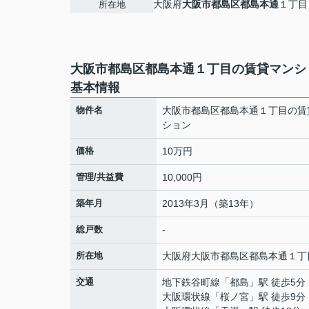
大阪府
大阪市都島区
都島本通
１丁目
所在地
大阪市都島区都島本通１丁目の賃貸マンシ
基本情報
物件名
大阪市都島区都島本通１丁目の賃
ション
価格
10万円
管理/共益費
10,000円
築年月
2013年3月（築13年）
総戸数
-
所在地
大阪府
大阪市都島区
都島本通
１丁
交通
地下鉄谷町線
「
都島
」駅 徒歩5分
大阪環状線
「
桜ノ宮
」駅 徒歩9分