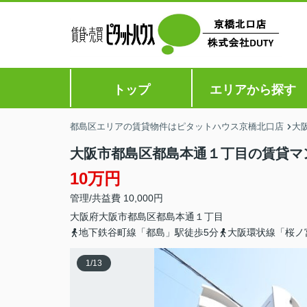
トップ
エリアから探す
都島区エリアの賃貸物件はピタットハウス京橋北口店
大
大阪市都島区都島本通１丁目の賃貸マ
10万円
管理/共益費 10,000円
大阪府
大阪市都島区
都島本通
１丁目
地下鉄谷町線「都島」駅徒歩5分
大阪環状線「桜ノ
1
/
13