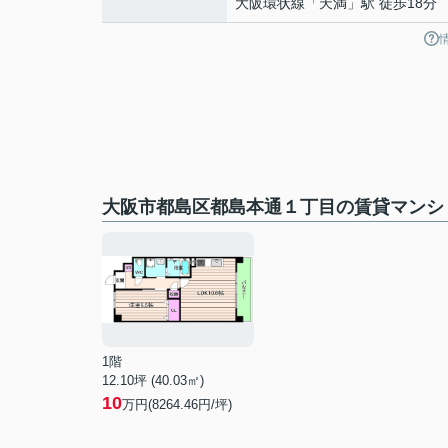
大阪環状線
「
天満
」駅 徒歩18分
大阪市都島区都島本通１丁目の賃貸マンシ
1階
12.10坪 (40.03㎡)
10
万円(8264.46円/坪)