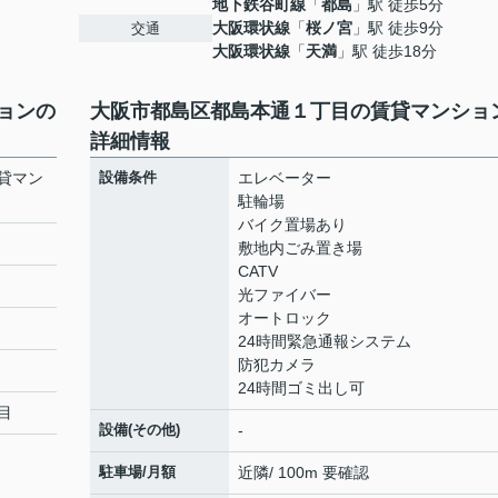
地下鉄谷町線
「
都島
」駅 徒歩5分
大阪環状線
「
桜ノ宮
」駅 徒歩9分
交通
大阪環状線
「
天満
」駅 徒歩18分
ョンの
大阪市都島区都島本通１丁目の賃貸マンショ
詳細情報
貸マン
設備条件
エレベーター
駐輪場
バイク置場あり
敷地内ごみ置き場
CATV
光ファイバー
オートロック
24時間緊急通報システム
防犯カメラ
24時間ゴミ出し可
目
設備(その他)
-
駐車場/月額
近隣/ 100m 要確認