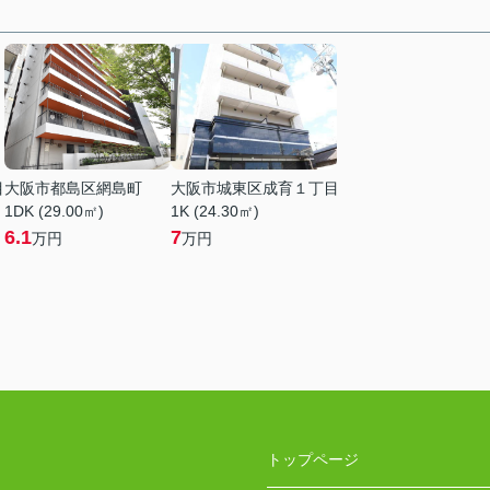
目
大阪市都島区網島町
大阪市城東区成育１丁目
1DK (29.00㎡)
1K (24.30㎡)
6.1
7
万円
万円
トップページ