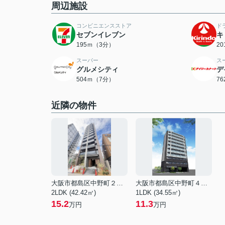
周辺施設
コンビニエンスストア
ド
セブンイレブン
キ
195ｍ（3分）
2
スーパー
ス
グルメシティ
デ
504ｍ（7分）
7
近隣の物件
大阪市都島区中野町２丁目
大阪市都島区中野町４丁目
2LDK (42.42㎡)
1LDK (34.55㎡)
15.2
11.3
万円
万円