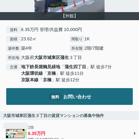
【外観】
6.35万円 管理/共益費 10,000円
賃料
23.62㎡
1K
面積
間取り
築4年
2階/7階建
築年数
所在階
大阪府
大阪市城東区
蒲生
３丁目
所在地
地下鉄長堀鶴見緑地
「
蒲生四丁目
」駅 徒歩7分
交通
大阪環状線
「
京橋
」駅 徒歩11分
京阪本線
「
京橋
」駅 徒歩12分
お問い合わせ
無料
大阪市城東区蒲生３丁目の賃貸マンションの募集中物件
2階
6.35万円