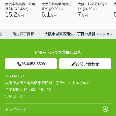
大阪市都島区中野町２丁目
大阪市都島区網島町
大阪市城東区成育１丁目
2LDK (42.42㎡)
1DK (29.00㎡)
1K (24.30㎡)
1
15.2
6.1
7
万円
万円
万円
覧
蒲生四丁目駅
大阪市城東区蒲生３丁目の賃貸マンション
ピタットハウス京橋北口店
06-6353-5599
お問い合わせ
〒534-0024
大阪府大阪市都島区東野田町２丁目9-21 山本ビル1F
営業時間：
10：00～19：00
定休日：
なし
トップページ