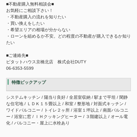
■不動産購入無料相談会■
お気軽にご相談下さい！
・不動産購入の流れを知りたい
・買い換えをしたい
・希望エリアの相場が分からない
・ローンを組めるか不安。どの程度の不動産が購入できるか知り
たい
■ご連絡先■
ピタットハウス京橋北店 株式会社DUTY
06-6353-5599
特徴ピックアップ
システムキッチン / 陽当り良好 / 全居室収納 / 駅まで平坦 / 閑静
な住宅地 / ＬＤＫ１５畳以上 / 和室 / 整形地 / 対面式キッチン /
ワイドバルコニー / トイレ２ヶ所 / 浴室１坪以上 / 南面バルコニ
ー / 浴室に窓 / ＩＨクッキングヒーター / ３階建以上 / オール電
化 / バルコニー・屋上に水栓あり