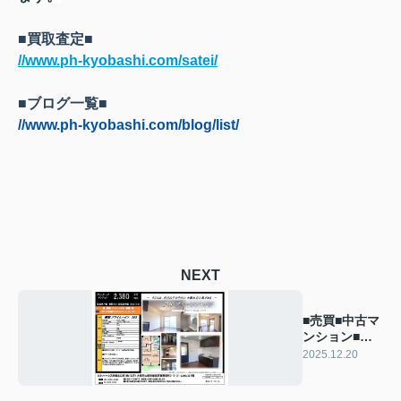
■買取査定■
//www.ph-kyobashi.com/satei/
■ブログ一覧■
//www.ph-kyobashi.com/blog/list/
NEXT
■売買■中古マ
ンション■御
影プライムハ
2025.12.20
イツ■