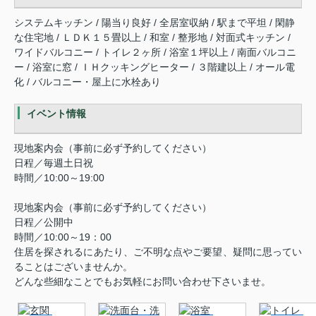
システムキッチン / 陽当り良好 / 全居室収納 / 駅まで平坦 / 閑静
な住宅地 / ＬＤＫ１５畳以上 / 和室 / 整形地 / 対面式キッチン /
ワイドバルコニー / トイレ２ヶ所 / 浴室１坪以上 / 南面バルコニ
ー / 浴室に窓 / ＩＨクッキングヒーター / ３階建以上 / オール電
化 / バルコニー・屋上に水栓あり
イベント情報
現地案内会（事前に必ず予約してください）
日程／毎週土日祝
時間／10:00～19:00
現地案内会（事前に必ず予約してください）
日程／公開中
時間／10:00～19：00
住居を探されるにあたり、ご不明な点やご要望、疑問に思ってい
ることはございませんか。
どんな些細なことでもお気軽にお問い合わせ下さいませ。