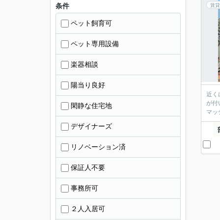
条件
賃貸
ペット飼育可
ペット専用設備
楽器相談
陽当り良好
近く
が付
閑静な住宅地
マッ
デザイナーズ
リノベーション済
保証人不要
事務所可
２人入居可