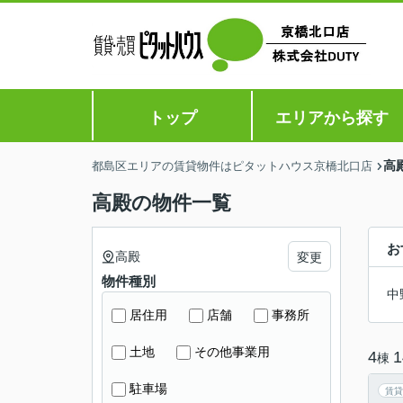
トップ
エリアから探す
高
都島区エリアの賃貸物件はピタットハウス京橋北口店
高殿の物件一覧
お
高殿
変更
物件種別
中
居住用
店舗
事務所
土地
その他事業用
4
1
棟
駐車場
賃貸