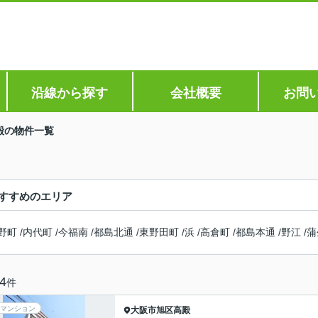
沿線から探す
会社概要
お問
殿の物件一覧
すすめのエリア
野町
/
内代町
/
今福南
/
都島北通
/
東野田町
/
浜
/
高倉町
/
都島本通
/
野江
/
蒲
4
件
マンション
大阪市旭区
高殿