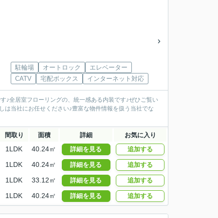
駐輪場
オートロック
エレベーター
CATV
宅配ボックス
インターネット対応
mです♪全居室フローリングの、統一感ある内装です♪ぜひご覧い
しは当社にお任せください♪豊富な物件情報を扱う当社でな
間取り
面積
詳細
お気に入り
1LDK
40.24㎡
詳細を見る
追加する
1LDK
40.24㎡
詳細を見る
追加する
1LDK
33.12㎡
詳細を見る
追加する
1LDK
40.24㎡
詳細を見る
追加する