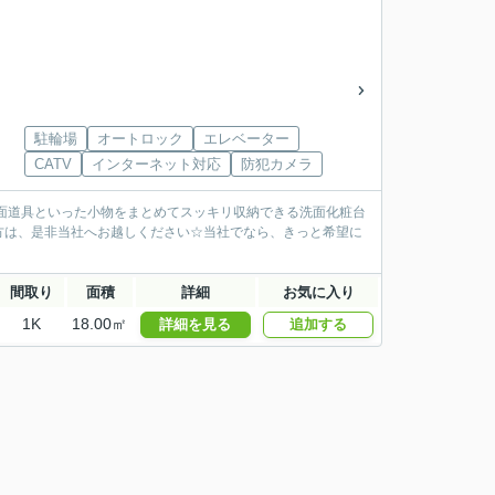
駐輪場
オートロック
エレベーター
CATV
インターネット対応
防犯カメラ
洗面道具といった小物をまとめてスッキリ収納できる洗面化粧台
方は、是非当社へお越しください☆当社でなら、きっと希望に
間取り
面積
詳細
お気に入り
1K
18.00㎡
詳細を見る
追加する