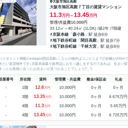
マンション
大阪市旭区
高殿
大阪市旭区高殿７丁目の賃貸マンション
11.3
13.45
万円～
万円
管理/共益費10,000円
33.12㎡～40.24㎡ (1LDK) /築2年 /7階建
京阪本線
「
森小路
」駅 徒歩6分
地下鉄谷町線
「
関目高殿
」駅 徒歩7分
地下鉄谷町線
「
千林大宮
」駅 徒歩8分
わりポイント満載のestageo関目高殿♪こちらの物件はコンビニまでの距離が200
きたい賃貸物件です♪京阪本線森小路周辺にお引っ越しをするのであれば、住まい探
きっとお客様に合ったお住まいが見つかることでしょう(^_^)
部屋番号
所在階
賃料
管理費・共益費
敷金/保証金
礼金
12.6
-
1階
10,000円
0ヶ月
0ヶ月
万円
13.35
-
3階
10,000円
0ヶ月
6.675万円
万円
11.3
-
4階
10,000円
0ヶ月
5.65万円
万円
13.45
-
4階
10,000円
0ヶ月
6.725万円
万円