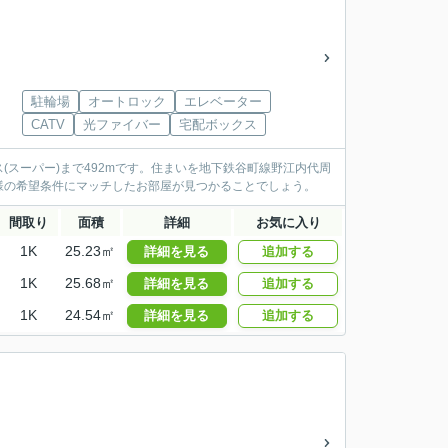
駐輪場
オートロック
エレベーター
CATV
光ファイバー
宅配ボックス
スーパー)まで492mです。住まいを地下鉄谷町線野江内代周
様の希望条件にマッチしたお部屋が見つかることでしょう。
間取り
面積
詳細
お気に入り
1K
25.23㎡
詳細を見る
追加する
1K
25.68㎡
詳細を見る
追加する
1K
24.54㎡
詳細を見る
追加する