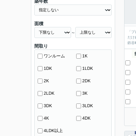
築年数
面積
「プ
～
だけ
鉄谷
間取り
ワンルーム
1K
1DK
1LDK
2K
2DK
2LDK
3K
3DK
3LDK
4K
4DK
4LDK以上