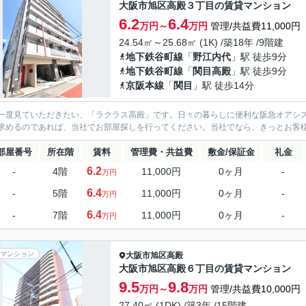
大阪市旭区高殿３丁目の賃貸マンション
6.2
6.4
万円～
万円
管理/共益費11,000円
24.54㎡～25.68㎡ (1K) /築18年 /9階建
地下鉄谷町線
「
野江内代
」駅 徒歩9分
地下鉄谷町線
「
関目高殿
」駅 徒歩9分
京阪本線
「
関目
」駅 徒歩14分
一度見ていただきたい、「ラクラス高殿」です。日々の暮らしに便利な阪急オアシス(
求めるのであれば、当社でお部屋探しを行ってください。当社でなら、きっとお客
部屋番号
所在階
賃料
管理費・共益費
敷金/保証金
礼金
6.2
-
4階
11,000円
0ヶ月
-
万円
6.4
-
5階
11,000円
0ヶ月
-
万円
6.4
-
7階
11,000円
0ヶ月
-
万円
マンション
大阪市旭区
高殿
大阪市旭区高殿６丁目の賃貸マンション
9.5
9.8
万円～
万円
管理/共益費10,000円
27.40㎡ (1DK) /築3年 /15階建