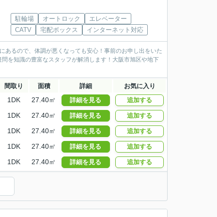
駐輪場
オートロック
エレベーター
CATV
宅配ボックス
インターネット対応
分にあるので、体調が悪くなっても安心！事前のお申し出をいた
疑問を知識の豊富なスタッフが解消します！大阪市旭区や地下
間取り
面積
詳細
お気に入り
1DK
27.40㎡
詳細を見る
追加する
1DK
27.40㎡
詳細を見る
追加する
1DK
27.40㎡
詳細を見る
追加する
1DK
27.40㎡
詳細を見る
追加する
1DK
27.40㎡
詳細を見る
追加する