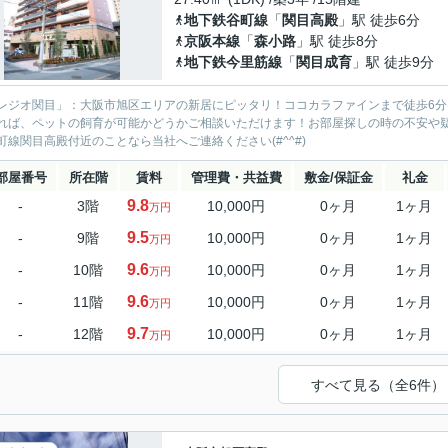
地下鉄谷町線
「
関目高殿
」駅 徒歩6分
京阪本線
「
森小路
」駅 徒歩8分
地下鉄今里筋線
「
関目成育
」駅 徒歩9分
レジオ関目」：大阪市旭区エリアの新居にピッタリ！ココカラファインまで徒歩6
れば、ペットの飼育が可能かどうかご相談いただけます！お部屋探しの時の不安や
町線関目高殿付近のことなら当社へご連絡ください(#^^#)
部屋番号
所在階
賃料
管理費・共益費
敷金/保証金
礼金
9.8
-
3階
10,000円
0ヶ月
1ヶ月
万円
9.5
-
9階
10,000円
0ヶ月
1ヶ月
万円
9.6
-
10階
10,000円
0ヶ月
1ヶ月
万円
9.6
-
11階
10,000円
0ヶ月
1ヶ月
万円
9.7
-
12階
10,000円
0ヶ月
1ヶ月
万円
すべて見る（全6件）