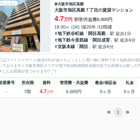
マンション
大阪市旭区
高殿
大阪市旭区高殿７丁目の賃貸マンション
4.7
万円
管理/共益費6,000円
18.00㎡ (1K) /築26年 /10階建
地下鉄谷町線
「
関目高殿
」駅 徒歩1分
地下鉄今里筋線
「
関目成育
」駅 徒歩6分
京阪本線
「
関目
」駅 徒歩6分
にはファミリーマート(徒歩1分)がありちょっとした買い物に便利です☆化粧品や
いております☆大阪市旭区エリアや地下鉄谷町線関目高殿付近でお部屋をお探しの
チしたお部屋が見つかります(^_^)
部屋番号
所在階
賃料
管理費・共益費
敷金/保証金
礼金
4.7
-
7階
6,000円
0ヶ月
0ヶ月
万円
1