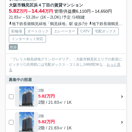
大阪市鶴見区浜４丁目の賃貸マンション
5.82
14.44
万円～
万円
管理/共益費6,110円～14,650円
21.83㎡～53.28㎡ (1K～2LDK) /予定 /14階建
地下鉄長堀鶴見緑地「鶴見緑地」駅 徒歩7分
地下鉄長堀鶴見緑地「門真南」駅 徒歩11分
駐輪場
オートロック
エレベーター
CATV
宅配ボックス
インターネット対応
新築
「プレリス鶴見緑地グランガーデリア」：大阪市鶴見区エリアの新居に
ピッタリ◎共用部には宅配ボックス・ゴミ出し24時間OKな...
もっと見
る
募集中の部屋
2階
5.82万円
2階 / 21.83㎡ / 1K
2階
5.82万円
2階 / 21.83㎡ / 1K