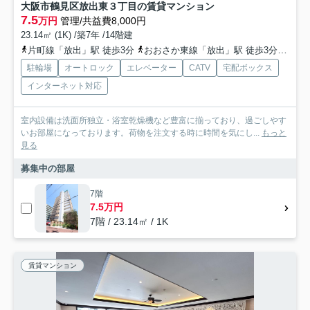
大阪市鶴見区放出東３丁目の賃貸マンション
7.5
万円
管理/共益費8,000円
23.14㎡ (1K) /築7年 /14階建
片町線「放出」駅 徒歩3分
おおさか東線「放出」駅 徒歩3分
地下
駐輪場
オートロック
エレベーター
CATV
宅配ボックス
インターネット対応
室内設備は洗面所独立・浴室乾燥機など豊富に揃っており、過ごしやす
いお部屋になっております。荷物を注文する時に時間を気にし...
もっと
見る
募集中の部屋
7階
7.5万円
7階 / 23.14㎡ / 1K
賃貸マンション