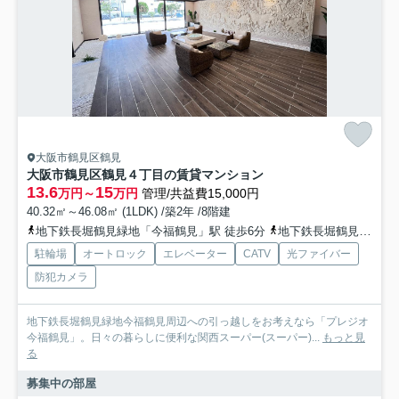
大阪市鶴見区鶴見
大阪市鶴見区鶴見４丁目の賃貸マンション
13.6
15
万円～
万円
管理/共益費15,000円
40.32㎡～46.08㎡ (1LDK) /築2年 /8階建
地下鉄長堀鶴見緑地「今福鶴見」駅 徒歩6分
地下鉄長堀鶴見緑地「横堤」駅 徒歩15分
駐輪場
オートロック
エレベーター
CATV
光ファイバー
防犯カメラ
地下鉄長堀鶴見緑地今福鶴見周辺への引っ越しをお考えなら「プレジオ
今福鶴見」。日々の暮らしに便利な関西スーパー(スーパー)...
もっと見
る
募集中の部屋