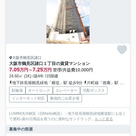
大阪市鶴見区諸口
大阪市鶴見区諸口１丁目の賃貸マンション
7.05
7.25
万円～
万円
管理/共益費10,000円
24.60㎡ (1K) /築4年 /15階建
地下鉄長堀鶴見緑地「横堤」駅 徒歩9分
片町線「徳庵」駅 徒歩16分
駐輪場
オートロック
エレベーター
宅配ボックス
インターネット対応
敷地内ごみ置き場
LUMINOUS鶴見（旧Marks鶴見）：地下鉄長堀鶴見緑地横堤駅にも近く
て便利♪薬や日用品を買うのに便利なサンドラッグ...
もっと見る
募集中の部屋