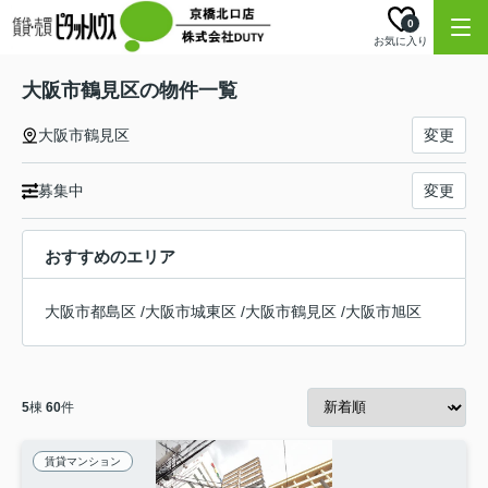
0
お気に入り
大阪市鶴見区の物件一覧
大阪市鶴見区
変更
募集中
変更
おすすめのエリア
大阪市都島区
/
大阪市城東区
/
大阪市鶴見区
/
大阪市旭区
5
棟
60
件
賃貸マンション