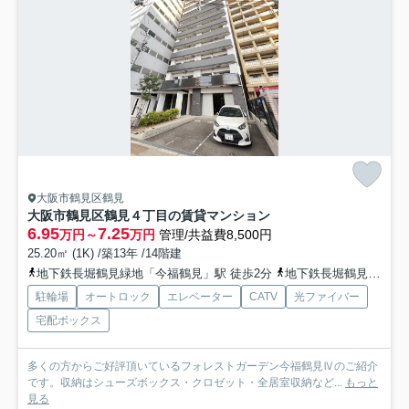
大阪市鶴見区鶴見
大阪市鶴見区鶴見４丁目の賃貸マンション
6.95
7.25
万円～
万円
管理/共益費8,500円
25.20㎡ (1K) /築13年 /14階建
地下鉄長堀鶴見緑地「今福鶴見」駅 徒歩2分
地下鉄長堀鶴見緑地「横堤」駅 徒歩17分
駐輪場
オートロック
エレベーター
CATV
光ファイバー
宅配ボックス
多くの方からご好評頂いているフォレストガーデン今福鶴見Ⅳのご紹介
です。収納はシューズボックス・クロゼット・全居室収納など...
もっと
見る