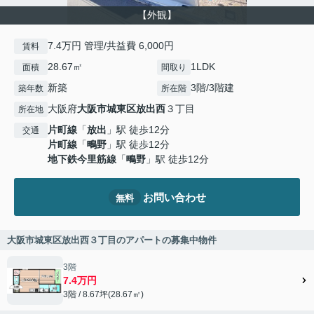
【外観】
7.4万円 管理/共益費 6,000円
賃料
28.67㎡
1LDK
面積
間取り
新築
3階/3階建
築年数
所在階
大阪府
大阪市城東区
放出西
３丁目
所在地
片町線
「
放出
」駅 徒歩12分
交通
片町線
「
鴫野
」駅 徒歩12分
地下鉄今里筋線
「
鴫野
」駅 徒歩12分
お問い合わせ
無料
大阪市城東区放出西３丁目のアパートの募集中物件
3階
7.4万円
3階 / 8.67坪(28.67㎡)