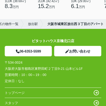
1LDK (38.69㎡)
2LDK (42.42㎡)
1DK (29.00㎡)
1
8.3
15.2
6.1
万円
万円
万円
区の物件一覧
放出駅
大阪市城東区放出西３丁目のアパート
ピタットハウス京橋北口店
06-6353-5599
お問い合わせ
〒534-0024
大阪府大阪市都島区東野田町２丁目9-21 山本ビル1F
営業時間：
10：00～19：00
定休日：
なし
トップページ
スタッフ