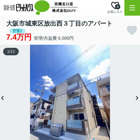
0
お気に入り
大阪市城東区放出西３丁目のアパート
空室1
7.4万円
管理/共益費 6,000円
1
/
13