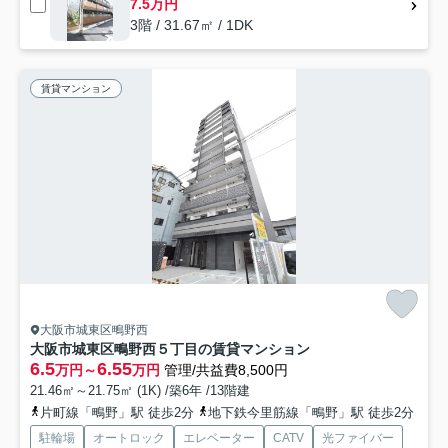
7.5万円
3階 / 31.67㎡ / 1DK
賃貸マンション
大阪市城東区鴫野西
大阪市城東区鴫野西５丁目の賃貸マンション
6.5
6.55
万円～
万円
管理/共益費8,500円
21.46㎡～21.75㎡ (1K) /築6年 /13階建
片町線「鴫野」駅 徒歩2分
地下鉄今里筋線「鴫野」駅 徒歩2分
駐輪場
オートロック
エレベーター
CATV
光ファイバー