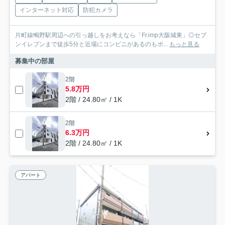
インターネット対応
防犯カメラ
片町線鴫野駅周辺への引っ越しをお考えなら「Fr.imp大阪城東」◎セブ
ンイレブンまで徒歩5分と近場にコンビニがあるのもポ...
もっと見る
募集中の部屋
2階
5.8万円
2階 / 24.80㎡ / 1K
2階
6.3万円
2階 / 24.80㎡ / 1K
アパート