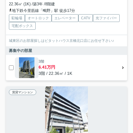
22.36㎡ (1K) /築3年 /8階建
地下鉄今里筋線「鴫野」駅 徒歩17分
駐輪場
オートロック
エレベーター
CATV
光ファイバー
宅配ボックス
城東区のお部屋探しはピタットハウス京橋北口店にお任せ下さい♪
募集中の部屋
3階
6.41万円
3階 / 22.36㎡ / 1K
賃貸マンション