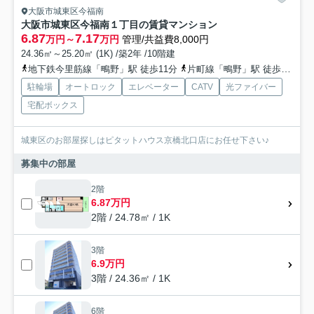
大阪市城東区今福南
大阪市城東区今福南１丁目の賃貸マンション
6.87
7.17
万円～
万円
管理/共益費8,000円
24.36㎡～25.20㎡ (1K) /築2年 /10階建
地下鉄今里筋線「鴫野」駅 徒歩11分
片町線「鴫野」駅 徒歩11分
駐輪場
オートロック
エレベーター
CATV
光ファイバー
宅配ボックス
城東区のお部屋探しはピタットハウス京橋北口店にお任せ下さい♪
募集中の部屋
2階
6.87万円
2階 / 24.78㎡ / 1K
3階
6.9万円
3階 / 24.36㎡ / 1K
6階