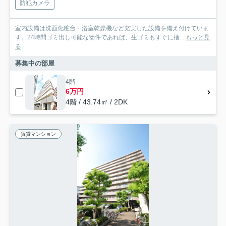
防犯カメラ
室内設備は洗面化粧台・浴室乾燥機など充実した設備を備え付けていま
す。24時間ゴミ出し可能な物件であれば、生ゴミもすぐに捨...
もっと見
る
募集中の部屋
4階
6万円
4階 / 43.74㎡ / 2DK
賃貸マンション