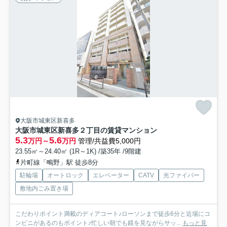
大阪市城東区新喜多
大阪市城東区新喜多２丁目の賃貸マンション
5.3
5.6
万円～
万円
管理/共益費5,000円
23.55㎡～24.40㎡ (1R～1K) /築35年 /9階建
片町線「鴫野」駅 徒歩8分
駐輪場
オートロック
エレベーター
CATV
光ファイバー
敷地内ごみ置き場
こだわりポイント満載のディアコート♪ローソンまで徒歩6分と近場にコ
ンビニがあるのもポイント♪忙しい朝でも鏡を見ながらサッ...
もっと見