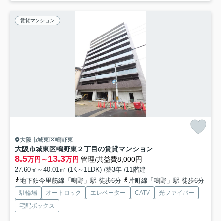
賃貸マンション
大阪市城東区鴫野東
大阪市城東区鴫野東２丁目の賃貸マンション
8.5
13.3
万円～
万円
管理/共益費8,000円
27.60㎡～40.01㎡ (1K～1LDK) /築3年 /11階建
地下鉄今里筋線「鴫野」駅 徒歩6分
片町線「鴫野」駅 徒歩6分
駐輪場
オートロック
エレベーター
CATV
光ファイバー
宅配ボックス