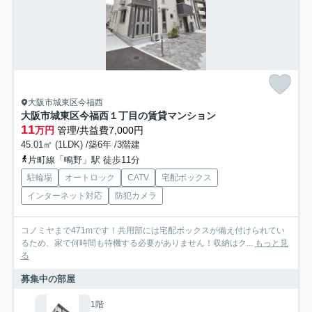
大阪市城東区今福西
大阪市城東区今福西１丁目の賃貸マンション
11
万円
管理/共益費7,000円
45.01㎡ (1LDK) /築6年 /3階建
片町線「鴫野」駅 徒歩11分
駐輪場
オートロック
CATV
宅配ボックス
インターネット対応
防犯カメラ
コノミヤまで471mです！共用部には宅配ボックスが備え付けられてい
るため、家で何時間も待機する必要がありません！収納はク...
もっと見
る
募集中の部屋
1階