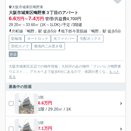
大阪市城東区鴫野東
大阪市城東区鴫野東３丁目のアパート
6.6
7.4
万円～
万円
管理/共益費4,700円
29.20㎡～33.60㎡ (1K～1LDK) /予定 /3階建
片町線「鴫野」駅 徒歩5分
地下鉄今里筋線「鴫野」駅 徒歩5分
駐輪場
オートロック
光ファイバー
宅配ボックス
防犯カメラ
敷地内ごみ置き場
新築
大阪市城東区近辺での物件情報：大好評のあの物件「フジパレス鴫野東
ウエスト」。アカカベまで徒歩6分にあるので、体調が悪くな...
もっと
見る
募集中の部屋
1階
6.6万円
1階 / 29.20㎡ / 1K
1階
7.1万円