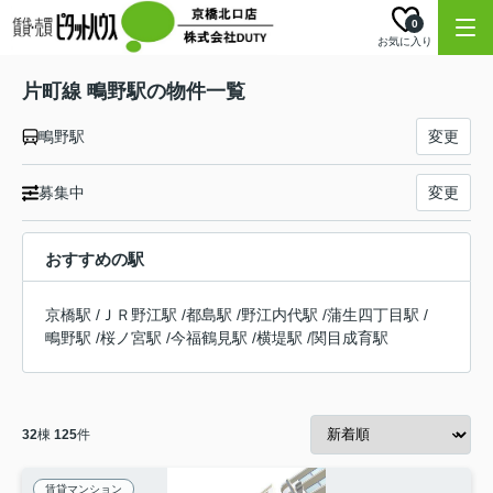
0
お気に入り
片町線 鴫野駅の物件一覧
鴫野駅
変更
募集中
変更
おすすめの駅
京橋駅
/
ＪＲ野江駅
/
都島駅
/
野江内代駅
/
蒲生四丁目駅
/
鴫野駅
/
桜ノ宮駅
/
今福鶴見駅
/
横堤駅
/
関目成育駅
32
棟
125
件
賃貸マンション