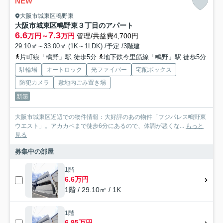
NEW
大阪市城東区鴫野東
大阪市城東区鴫野東３丁目のアパート
6.6
7.3
万円～
万円
管理/共益費4,700円
29.10㎡～33.00㎡ (1K～1LDK) /予定 /3階建
片町線「鴫野」駅 徒歩5分
地下鉄今里筋線「鴫野」駅 徒歩5分
駐輪場
オートロック
光ファイバー
宅配ボックス
防犯カメラ
敷地内ごみ置き場
新築
大阪市城東区近辺での物件情報：大好評のあの物件「フジパレス鴫野東
ウエスト」。アカカベまで徒歩6分にあるので、体調が悪くな...
もっと
見る
募集中の部屋
1階
6.6万円
1階 / 29.10㎡ / 1K
1階
6.95万円