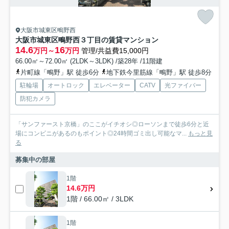
大阪市城東区鴫野西
大阪市城東区鴫野西３丁目の賃貸マンション
14.6
16
万円～
万円
管理/共益費15,000円
66.00㎡～72.00㎡ (2LDK～3LDK) /築28年 /11階建
片町線「鴫野」駅 徒歩6分
地下鉄今里筋線「鴫野」駅 徒歩8分
駐輪場
オートロック
エレベーター
CATV
光ファイバー
防犯カメラ
「サンファースト京橋」のここがイチオシ◎ローソンまで徒歩6分と近
場にコンビニがあるのもポイント◎24時間ゴミ出し可能なマ...
もっと見
る
募集中の部屋
1階
14.6万円
1階 / 66.00㎡ / 3LDK
1階