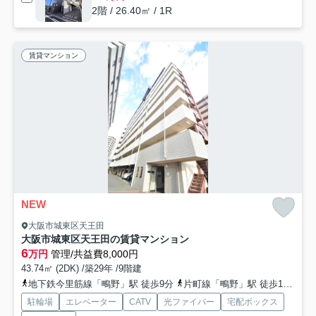
2階 / 26.40㎡ / 1R
賃貸マンション
NEW
大阪市城東区天王田
大阪市城東区天王田の賃貸マンション
6
万円
管理/共益費8,000円
43.74㎡ (2DK) /築29年 /9階建
地下鉄今里筋線「鴫野」駅 徒歩9分
片町線「鴫野」駅 徒歩10分
お
駐輪場
エレベーター
CATV
光ファイバー
宅配ボックス