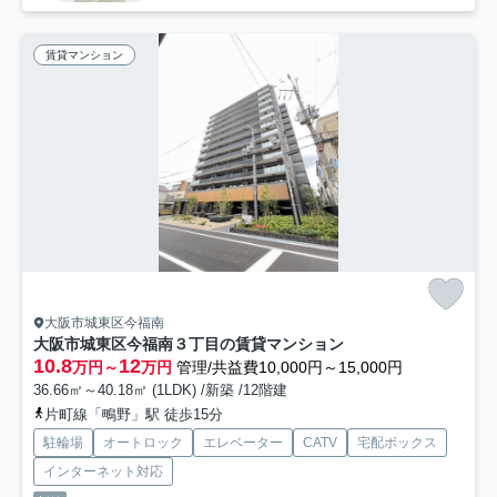
賃貸マンション
大阪市城東区今福南
大阪市城東区今福南３丁目の賃貸マンション
10.8
12
万円～
万円
管理/共益費10,000円～15,000円
36.66㎡～40.18㎡ (1LDK) /新築 /12階建
片町線「鴫野」駅 徒歩15分
駐輪場
オートロック
エレベーター
CATV
宅配ボックス
インターネット対応