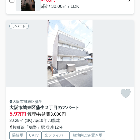
5階 / 30.00㎡ / 1DK
アパート
大阪市城東区蒲生
大阪市城東区蒲生２丁目のアパート
5.9
万円
管理/共益費3,000円
20.29㎡ (1K) /築10年 /3階建
片町線「鴫野」駅 徒歩12分
駐輪場
CATV
光ファイバー
敷地内ごみ置き場