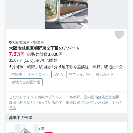
大阪市城東区鴫野東
大阪市城東区鴫野東２丁目のアパート
7.5
万円
管理/共益費3,000円
31.67㎡ (1DK) /築3年 /3階建
片町線「鴫野」駅 徒歩1分
地下鉄今里筋線「鴫野」駅 徒歩1分
駐輪場
オートロック
CATV
光ファイバー
防犯カメラ
敷地内ごみ置き場
こだわりポイント満載のブランノワール鴫野。室内設備は浴室乾燥機・
洗面化粧台などが揃っているので、快適に過ごしやすいお部屋...
もっと
見る
募集中の部屋
3階