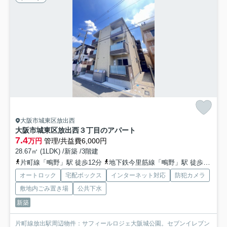
大阪市城東区放出西
大阪市城東区放出西３丁目のアパート
7.4
万円
管理/共益費6,000円
28.67㎡ (1LDK) /新築 /3階建
片町線「鴫野」駅 徒歩12分
地下鉄今里筋線「鴫野」駅 徒歩12分
オートロック
宅配ボックス
インターネット対応
防犯カメラ
敷地内ごみ置き場
公共下水
新築
片町線放出駅周辺物件：サフィールロジェ大阪城公園。セブンイレブン