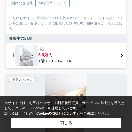
閑静な住宅地
24時間ゴミ出し可
こだわりポイント満載のアクロス京橋アパートメント。TVインターフォ
ンを設置し、セキュリティに配慮した物件です。室内設備は...
もっと見
る
募集中の部屋
1階
5.9万円
1階 / 20.29㎡ / 1K
賃貸マンション
当サイトでは、お客様の当サイト利用状況把握、サービス向上検討を目的と
して、クッキー（Cookie）を使用しています。
詳しくは、当社の
「Cookieの取扱いについて」
をご確認ください。
閉じる