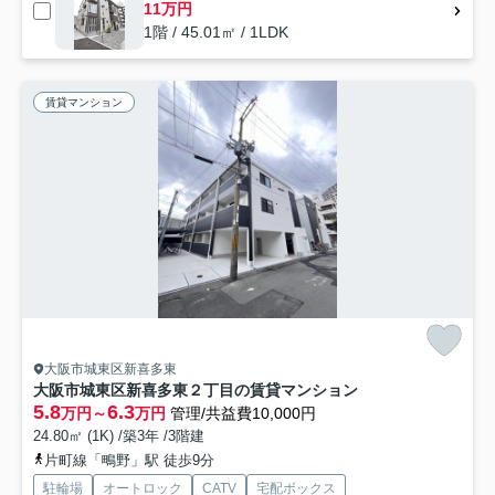
11万円
1階 / 45.01㎡ / 1LDK
賃貸マンション
大阪市城東区新喜多東
大阪市城東区新喜多東２丁目の賃貸マンション
5.8
6.3
万円～
万円
管理/共益費10,000円
24.80㎡ (1K) /築3年 /3階建
片町線「鴫野」駅 徒歩9分
駐輪場
オートロック
CATV
宅配ボックス