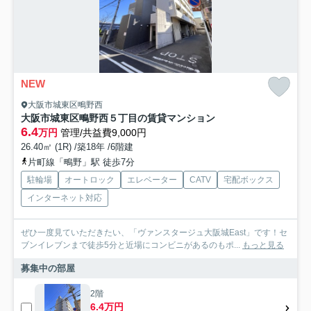
NEW
大阪市城東区鴫野西
大阪市城東区鴫野西５丁目の賃貸マンション
6.4
万円
管理/共益費9,000円
26.40㎡ (1R) /築18年 /6階建
片町線「鴫野」駅 徒歩7分
駐輪場
オートロック
エレベーター
CATV
宅配ボックス
インターネット対応
ぜひ一度見ていただきたい、「ヴァンスタージュ大阪城East」です！セ
ブンイレブンまで徒歩5分と近場にコンビニがあるのもポ...
もっと見る
募集中の部屋
2階
6.4万円