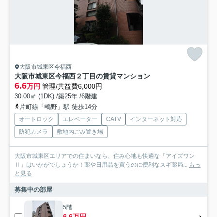
大阪市城東区今福西
大阪市城東区今福西２丁目の賃貸マンション
6.6
万円
管理/共益費6,000円
30.00㎡ (1DK) /築25年 /6階建
片町線「鴫野」駅 徒歩14分
オートロック
エレベーター
CATV
インターネット対応
防犯カメラ
敷地内ごみ置き場
大阪市城東区エリアでの住まいなら、住み心地も快適な「アイズワン
Ⅱ」はいかがでしょうか！薬や日用品を買うのに便利なスギ薬局...
もっ
と見る
募集中の部屋
5階
6.6万円