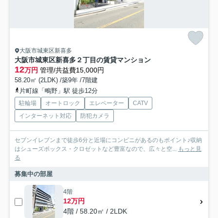
大阪市城東区新喜多
大阪市城東区新喜多２丁目の賃貸マンション
12
万円
管理/共益費15,000円
58.20㎡ (2LDK) /築9年 /7階建
片町線「鴫野」駅 徒歩12分
駐輪場
オートロック
エレベーター
CATV
インターネット対応
防犯カメラ
セブンイレブンまで徒歩6分と近場にコンビニがあるのもポイント♪収納
はシューズボックス・クロゼットなど豊富なので、広々と空...
もっと見
る
募集中の部屋
4階
12万円
4階 / 58.20㎡ / 2LDK