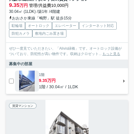
9.35
万円
管理/共益費10,000円
30.04㎡ (1LDK) /築1年 /4階建
おおさか東線「鴫野」駅 徒歩15分
駐輪場
オートロック
エレベーター
インターネット対応
防犯カメラ
敷地内ごみ置き場
ぜひ一度見ていただきたい、「Alivis緑橋」です。オートロック設備が
ついており、防犯性が高い物件です。収納はクロゼット...
もっと見る
募集中の部屋
1階
9.35万円
1階 / 30.04㎡ / 1LDK
賃貸マンション