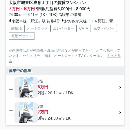
大阪市城東区成育１丁目の賃貸マンション
7
8
万円～
万円
管理/共益費6,000円～8,000円
24.30㎡～26.11㎡ (1K～1DK) /築7年 /9階建
京阪本線「野江」駅 徒歩4分
おおさか東線「ＪＲ野江」駅 徒歩7分
駐輪場
オートロック
エレベーター
CATV
光ファイバー
宅配ボックス
室内設備は浴室乾燥機・洗面化粧台などが揃っており、とても充実して
います。セキュリティ面は、オートロック・TVインターホン...
もっと見
る
募集中の部屋
2階
8万円
2階 / 26.11㎡ / 1DK
3階
7万円
3階 / 24.30㎡ / 1K