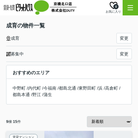
0
お気に入り
成育の物件一覧
成育
変更
募集中
変更
おすすめのエリア
中野町
/
内代町
/
今福南
/
都島北通
/
東野田町
/
浜
/
高倉町
/
都島本通
/
野江
/
蒲生
9
棟
15
件
賃貸マンション