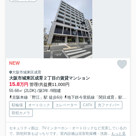
NEW
大阪市城東区成育
大阪市城東区成育２丁目の賃貸マンション
15.8
万円
管理/共益費11,000円
55.68㎡ (2LDK) /築3年 /9階建
京阪本線「野江」駅 徒歩6分
地下鉄今里筋線「関目成育」駅 徒歩6分
駐輪場
オートロック
エレベーター
CATV
光ファイバー
防犯カメラ
セキュリティ面は、TVインターホン・オートロックなど充実しているの
で、防犯対策もばっちりです。室内設備は浴室乾燥機・洗面...
もっと見