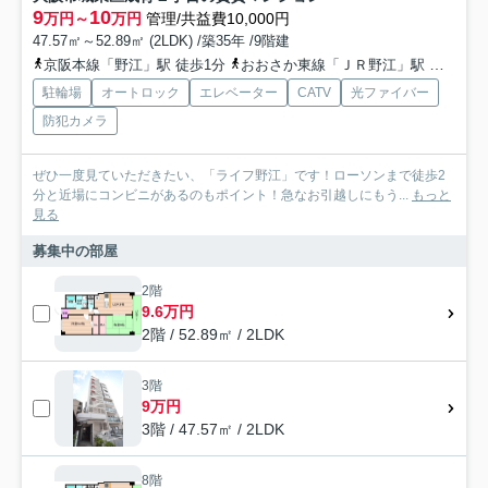
9
10
万円～
万円
管理/共益費10,000円
47.57㎡～52.89㎡ (2LDK) /築35年 /9階建
京阪本線「野江」駅 徒歩1分
おおさか東線「ＪＲ野江」駅 徒歩4分
駐輪場
オートロック
エレベーター
CATV
光ファイバー
防犯カメラ
ぜひ一度見ていただきたい、「ライフ野江」です！ローソンまで徒歩2
分と近場にコンビニがあるのもポイント！急なお引越しにもう...
もっと
見る
募集中の部屋
2階
9.6万円
2階 / 52.89㎡ / 2LDK
3階
9万円
3階 / 47.57㎡ / 2LDK
8階