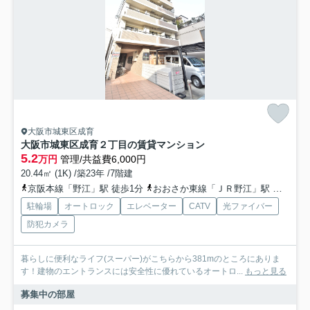
大阪市城東区成育
大阪市城東区成育２丁目の賃貸マンション
5.2
万円
管理/共益費6,000円
20.44㎡ (1K) /築23年 /7階建
京阪本線「野江」駅 徒歩1分
おおさか東線「ＪＲ野江」駅 徒歩5分
駐輪場
オートロック
エレベーター
CATV
光ファイバー
防犯カメラ
暮らしに便利なライフ(スーパー)がこちらから381mのところにありま
す！建物のエントランスには安全性に優れているオートロ...
もっと見る
募集中の部屋