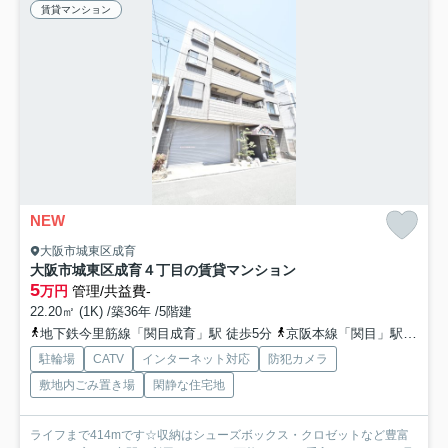
賃貸マンション
NEW
大阪市城東区成育
大阪市城東区成育４丁目の賃貸マンション
5
万円
管理/共益費-
22.20㎡ (1K) /築36年 /5階建
地下鉄今里筋線「関目成育」駅 徒歩5分
京阪本線「関目」駅 徒歩6分
駐輪場
CATV
インターネット対応
防犯カメラ
敷地内ごみ置き場
閑静な住宅地
ライフまで414mです☆収納はシューズボックス・クロゼットなど豊富