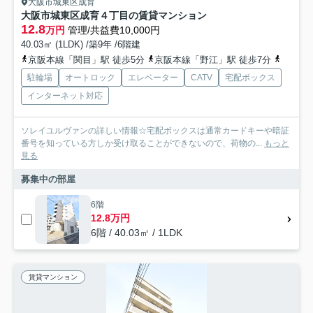
大阪市城東区成育
大阪市城東区成育４丁目の賃貸マンション
12.8
万円
管理/共益費10,000円
40.03㎡ (1LDK) /築9年 /6階建
京阪本線「関目」駅 徒歩5分
京阪本線「野江」駅 徒歩7分
地下鉄
駐輪場
オートロック
エレベーター
CATV
宅配ボックス
インターネット対応
ソレイユルヴァンの詳しい情報☆宅配ボックスは通常カードキーや暗証
番号を知っている方しか受け取ることができないので、荷物の...
もっと
見る
募集中の部屋
6階
12.8万円
6階 / 40.03㎡ / 1LDK
賃貸マンション