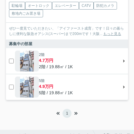
駐輪場
オートロック
エレベーター
CATV
防犯カメラ
敷地内ごみ置き場
ぜひ一度見ていただきたい、「アイファースト成育」です！日々の暮ら
しに便利な阪急オアシス(スーパー)まで200mです！大阪...
もっと見る
募集中の部屋
2階
4.7万円
2階 / 19.88㎡ / 1K
5階
4.9万円
5階 / 19.88㎡ / 1K
1