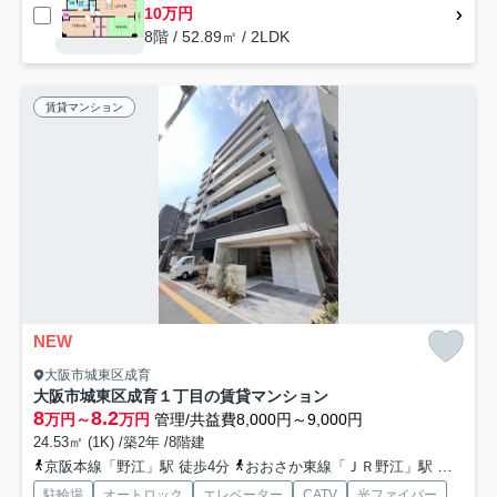
10万円
8階 / 52.89㎡ / 2LDK
賃貸マンション
NEW
大阪市城東区成育
大阪市城東区成育１丁目の賃貸マンション
8
8.2
万円～
万円
管理/共益費8,000円～9,000円
24.53㎡ (1K) /築2年 /8階建
京阪本線「野江」駅 徒歩4分
おおさか東線「ＪＲ野江」駅 徒歩7分
駐輪場
オートロック
エレベーター
CATV
光ファイバー