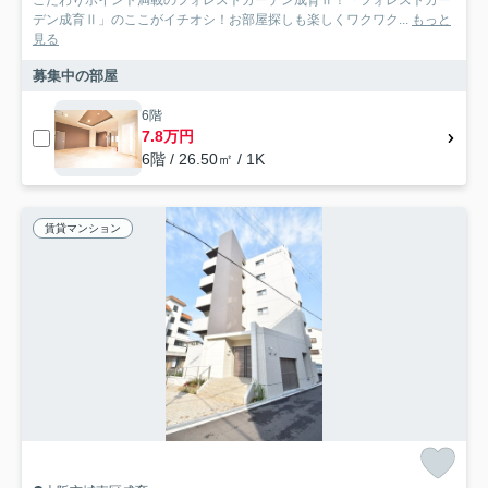
こだわりポイント満載のフォレストガーデン成育Ⅱ！「フォレストガー
デン成育Ⅱ」のここがイチオシ！お部屋探しも楽しくワクワク...
もっと
見る
募集中の部屋
6階
7.8万円
6階 / 26.50㎡ / 1K
賃貸マンション