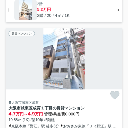
2階
5.2万円
2階 / 20.44㎡ / 1K
賃貸マンション
大阪市城東区成育
大阪市城東区成育１丁目の賃貸マンション
4.7
4.9
万円～
万円
管理/共益費6,000円
19.88㎡ (1K) /築10年 /5階建
京阪本線「野江」駅 徒歩3分
おおさか東線「ＪＲ野江」駅 徒歩2分