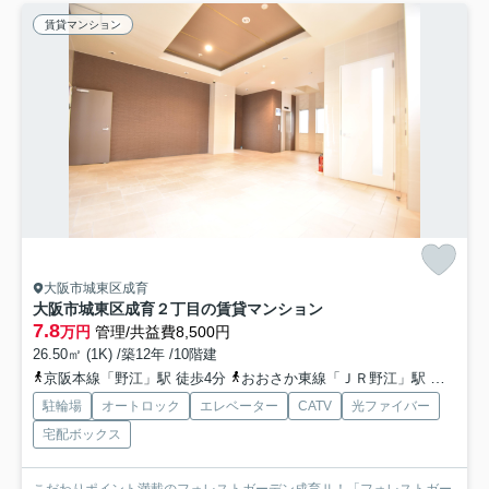
賃貸マンション
大阪市城東区成育
大阪市城東区成育２丁目の賃貸マンション
7.8
万円
管理/共益費8,500円
26.50㎡ (1K) /築12年 /10階建
京阪本線「野江」駅 徒歩4分
おおさか東線「ＪＲ野江」駅 徒歩7分
駐輪場
オートロック
エレベーター
CATV
光ファイバー
宅配ボックス