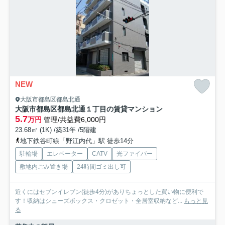
NEW
大阪市都島区都島北通
大阪市都島区都島北通１丁目の賃貸マンション
5.7
万円
管理/共益費6,000円
23.68㎡ (1K) /築31年 /5階建
地下鉄谷町線「野江内代」駅 徒歩14分
駐輪場
エレベーター
CATV
光ファイバー
敷地内ごみ置き場
24時間ゴミ出し可
近くにはセブンイレブン(徒歩4分)がありちょっとした買い物に便利で
す！収納はシューズボックス・クロゼット・全居室収納など...
もっと見
る