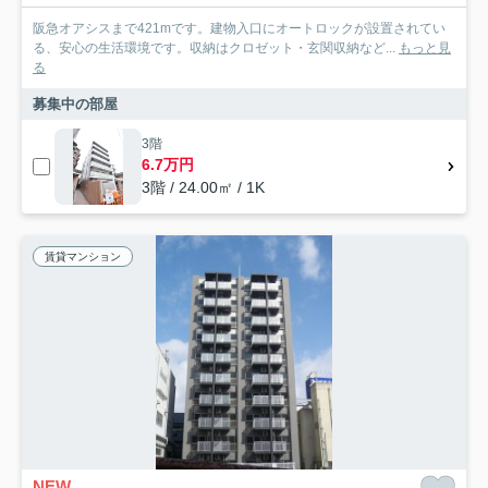
阪急オアシスまで421mです。建物入口にオートロックが設置されてい
る、安心の生活環境です。収納はクロゼット・玄関収納など...
もっと見
る
募集中の部屋
3階
6.7万円
3階 / 24.00㎡ / 1K
賃貸マンション
NEW