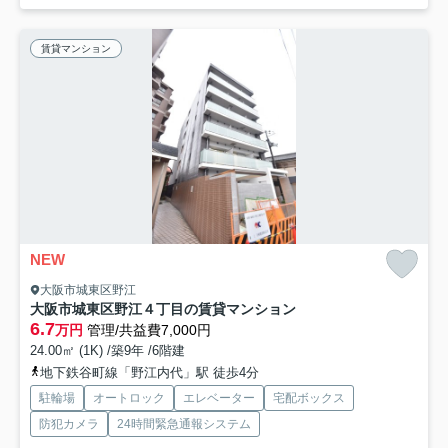
賃貸マンション
NEW
大阪市城東区野江
大阪市城東区野江４丁目の賃貸マンション
6.7
万円
管理/共益費7,000円
24.00㎡ (1K) /築9年 /6階建
地下鉄谷町線「野江内代」駅 徒歩4分
駐輪場
オートロック
エレベーター
宅配ボックス
防犯カメラ
24時間緊急通報システム