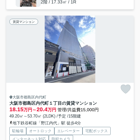
2階 / 17.33㎡ / 1R
賃貸マンション
大阪市都島区内代町
大阪市都島区内代町１丁目の賃貸マンション
18.15
20.4
万円～
万円
管理/共益費15,000円
49.20㎡～53.70㎡ (2LDK) /予定 /15階建
地下鉄谷町線「野江内代」駅 徒歩4分
駐輪場
オートロック
エレベーター
宅配ボックス
インターネット対応
防犯カメラ