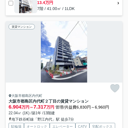
13.4万円
7階 / 41.00㎡ / 1LDK
賃貸マンション
大阪市都島区内代町
大阪市都島区内代町２丁目の賃貸マンション
6.904
7.317
万円～
万円
管理/共益費6,830円～6,960円
22.04㎡ (1K) /築1年 /13階建
地下鉄谷町線「野江内代」駅 徒歩7分
駐輪場
オートロック
エレベーター
CATV
宅配ボックス