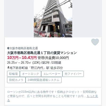
大阪市都島区都島北通
大阪市都島区都島北通１丁目の賃貸マンション
10
10.4
万円～
万円
管理/共益費10,000円
26.25㎡～26.70㎡ (1DK) /築2年 /15階建
地下鉄谷町線「野江内代」駅 徒歩15分
駐輪場
オートロック
エレベーター
光ファイバー
防犯カメラ
24時間緊急通報システム
ローソンが215m以内にある物件です！収納はクロゼット・玄関収納な
ど豊富なので、広々と空間を利用することも可能です！お引...
もっと見
る