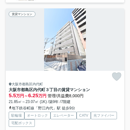
賃貸マンション
大阪市都島区内代町
大阪市都島区内代町３丁目の賃貸マンション
5.5
6.25
万円～
万円
管理/共益費8,000円
21.85㎡～23.07㎡ (1K) /築9年 /7階建
地下鉄谷町線「野江内代」駅 徒歩9分
駐輪場
オートロック
エレベーター
CATV
光ファイバー
宅配ボックス