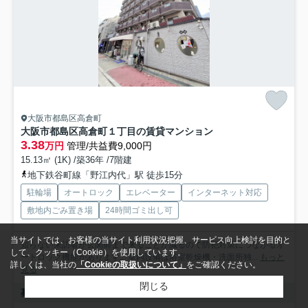
大阪市都島区高倉町
大阪市都島区高倉町１丁目の賃貸マンション
3.38
万円
管理/共益費9,000円
15.13㎡ (1K) /築36年 /7階建
地下鉄谷町線「野江内代」駅 徒歩15分
駐輪場
オートロック
エレベーター
インターネット対応
敷地内ごみ置き場
24時間ゴミ出し可
当サイトでは、お客様の当サイト利用状況把握、サービス向上検討を目的と
知らない来訪者が玄関前まで来ることが減るので防犯対策につながるオ
して、クッキー（Cookie）を使用しています。
ートロック機能があります。室内設備は浴室乾燥機・洗面所独...
もっと
詳しくは、当社の
「Cookieの取扱いについて」
をご確認ください。
見る
閉じる
募集中の部屋