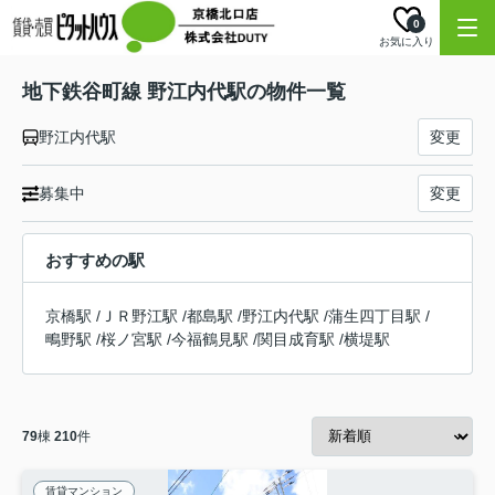
0
お気に入り
地下鉄谷町線 野江内代駅の物件一覧
野江内代駅
変更
募集中
変更
おすすめの駅
京橋駅
/
ＪＲ野江駅
/
都島駅
/
野江内代駅
/
蒲生四丁目駅
/
鴫野駅
/
桜ノ宮駅
/
今福鶴見駅
/
関目成育駅
/
横堤駅
79
棟
210
件
賃貸マンション