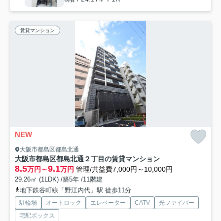
賃貸マンション
NEW
大阪市都島区都島北通
大阪市都島区都島北通２丁目の賃貸マンション
8.5
9.1
万円～
万円
管理/共益費7,000円～10,000円
29.26㎡ (1LDK) /築5年 /11階建
地下鉄谷町線「野江内代」駅 徒歩11分
駐輪場
オートロック
エレベーター
CATV
光ファイバー
宅配ボックス