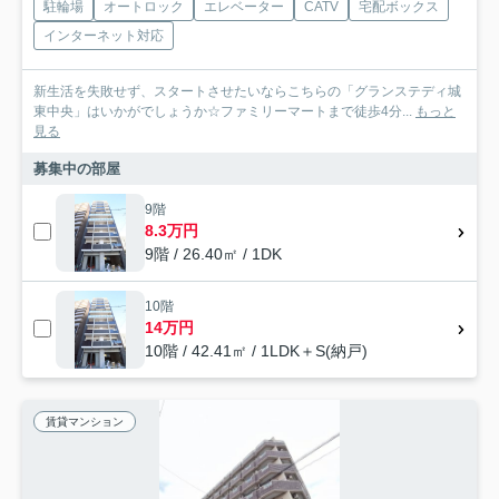
駐輪場
オートロック
エレベーター
CATV
宅配ボックス
インターネット対応
新生活を失敗せず、スタートさせたいならこちらの「グランステディ城
東中央」はいかがでしょうか☆ファミリーマートまで徒歩4分...
もっと
見る
募集中の部屋
9階
8.3万円
9階 / 26.40㎡ / 1DK
10階
14万円
10階 / 42.41㎡ / 1LDK＋S(納戸)
賃貸マンション