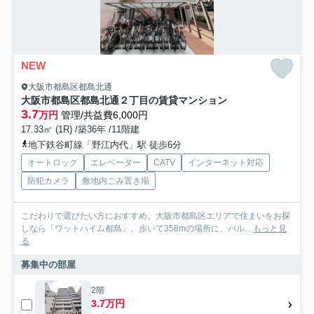
NEW
大阪市都島区都島北通
大阪市都島区都島北通２丁目の賃貸マンション
3.7
万円
管理/共益費6,000円
17.33㎡ (1R) /築36年 /11階建
地下鉄谷町線「野江内代」駅 徒歩6分
オートロック
エレベーター
CATV
インターネット対応
防犯カメラ
敷地内ごみ置き場
こだわりで選びたい方におすすめ。大阪市都島区エリアで住まいをお探
しなら「ワットハイム都島」。歩いて358mの場所に、パル...
もっと見
る
募集中の部屋
2階
3.7万円