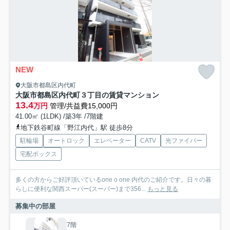
NEW
大阪市都島区内代町
大阪市都島区内代町３丁目の賃貸マンション
13.4
万円
管理/共益費15,000円
41.00㎡ (1LDK) /築3年 /7階建
地下鉄谷町線「野江内代」駅 徒歩8分
駐輪場
オートロック
エレベーター
CATV
光ファイバー
宅配ボックス
多くの方からご好評頂いているone o one 内代のご紹介です。日々の暮
らしに便利な関西スーパー(スーパー)まで356...
もっと見る
募集中の部屋
7階