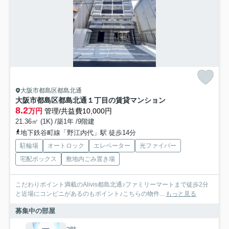
大阪市都島区都島北通
大阪市都島区都島北通１丁目の賃貸マンション
8.2
万円
管理/共益費10,000円
21.36㎡ (1K) /築1年 /9階建
地下鉄谷町線「野江内代」駅 徒歩14分
駐輪場
オートロック
エレベーター
光ファイバー
宅配ボックス
敷地内ごみ置き場
こだわりポイント満載のAlivis都島北通♪ファミリーマートまで徒歩2分
と近場にコンビニがあるのもポイント♪こちらの物件...
もっと見る
募集中の部屋