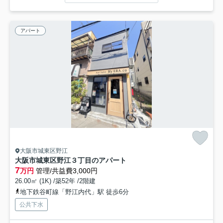
アパート
大阪市城東区野江
大阪市城東区野江３丁目のアパート
7
万円
管理/共益費3,000円
26.00㎡ (1K) /築52年 /2階建
地下鉄谷町線「野江内代」駅 徒歩6分
公共下水