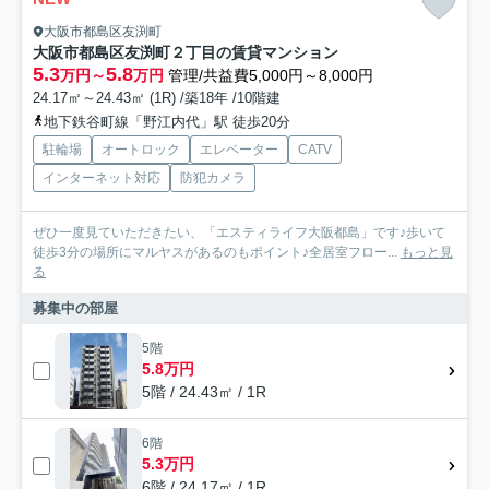
大阪市都島区友渕町
大阪市都島区友渕町２丁目の賃貸マンション
5.3
5.8
万円～
万円
管理/共益費5,000円～8,000円
24.17㎡～24.43㎡ (1R) /築18年 /10階建
地下鉄谷町線「野江内代」駅 徒歩20分
駐輪場
オートロック
エレベーター
CATV
インターネット対応
防犯カメラ
ぜひ一度見ていただきたい、「エスティライフ大阪都島」です♪歩いて
徒歩3分の場所にマルヤスがあるのもポイント♪全居室フロー...
もっと見
る
募集中の部屋
5階
5.8万円
5階 / 24.43㎡ / 1R
6階
5.3万円
6階 / 24.17㎡ / 1R