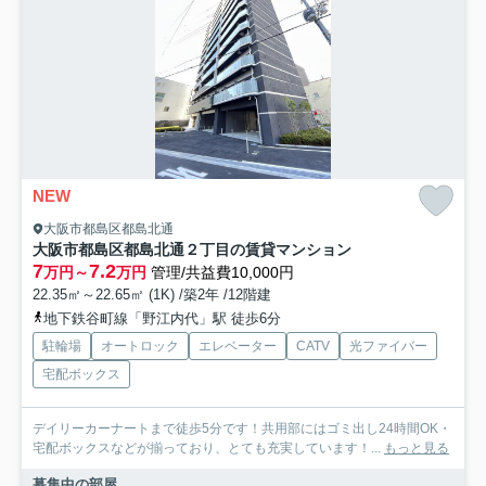
NEW
大阪市都島区都島北通
大阪市都島区都島北通２丁目の賃貸マンション
7
7.2
万円～
万円
管理/共益費10,000円
22.35㎡～22.65㎡ (1K) /築2年 /12階建
地下鉄谷町線「野江内代」駅 徒歩6分
駐輪場
オートロック
エレベーター
CATV
光ファイバー
宅配ボックス
デイリーカーナートまで徒歩5分です！共用部にはゴミ出し24時間OK・
宅配ボックスなどが揃っており、とても充実しています！...
もっと見る
募集中の部屋