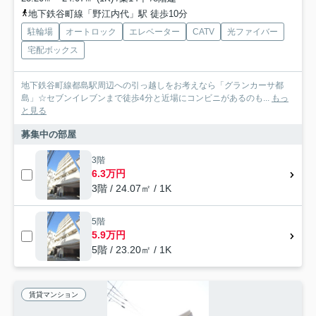
地下鉄谷町線「野江内代」駅 徒歩10分
駐輪場
オートロック
エレベーター
CATV
光ファイバー
宅配ボックス
地下鉄谷町線都島駅周辺への引っ越しをお考えなら「グランカーサ都
島」☆セブンイレブンまで徒歩4分と近場にコンビニがあるのも...
もっ
と見る
募集中の部屋
3階
6.3万円
3階 / 24.07㎡ / 1K
5階
5.9万円
5階 / 23.20㎡ / 1K
賃貸マンション