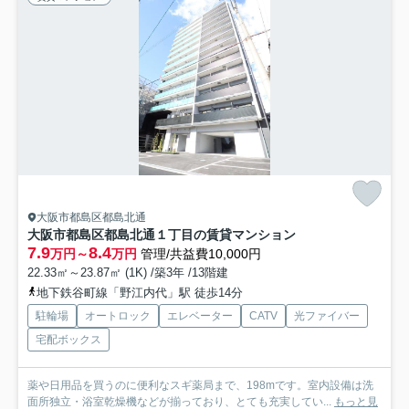
大阪市都島区都島北通
大阪市都島区都島北通１丁目の賃貸マンション
7.9
8.4
万円～
万円
管理/共益費10,000円
22.33㎡～23.87㎡ (1K) /築3年 /13階建
地下鉄谷町線「野江内代」駅 徒歩14分
駐輪場
オートロック
エレベーター
CATV
光ファイバー
宅配ボックス
薬や日用品を買うのに便利なスギ薬局まで、198mです。室内設備は洗
面所独立・浴室乾燥機などが揃っており、とても充実してい...
もっと見