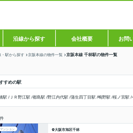
沿線から探す
会社概要
お問
京阪本線 千林駅の物件一覧
線・駅から探す
京阪本線の物件一覧
すすめの駅
橋駅
/
ＪＲ野江駅
/
都島駅
/
野江内代駅
/
蒲生四丁目駅
/
鴫野駅
/
桜ノ宮駅
/
件
マンション
大阪市旭区
千林