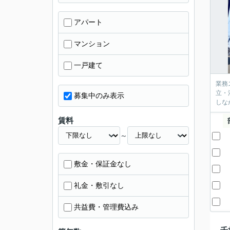
アパート
マンション
一戸建て
業務
立・
募集中のみ表示
しな
賃料
～
敷金・保証金なし
礼金・敷引なし
共益費・管理費込み