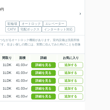
0円
駐輪場
オートロック
エレベーター
CATV
宅配ボックス
インターネット対応
につながるオートロック機能があります。室内設備は洗面所独
です。住まい探しの際には、実際に住んでみた時のことを想像
間取り
面積
詳細
お気に入り
1LDK
41.03㎡
詳細を見る
追加する
1LDK
41.03㎡
詳細を見る
追加する
1LDK
41.03㎡
詳細を見る
追加する
1LDK
41.03㎡
詳細を見る
追加する
1LDK
41.03㎡
詳細を見る
追加する