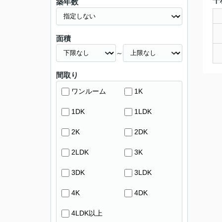
千
築年数
面積
～
間取り
ワンルーム
1K
1DK
1LDK
2K
2DK
2LDK
3K
3DK
3LDK
4K
4DK
4LDK以上