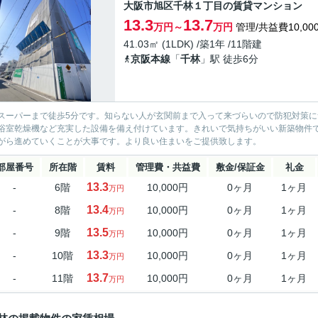
大阪市旭区千林１丁目の賃貸マンション
13.3
13.7
万円～
万円
管理/共益費10,00
41.03㎡ (1LDK) /築1年 /11階建
京阪本線
「
千林
」駅 徒歩6分
スーパーまで徒歩5分です。知らない人が玄関前まで入って来づらいので防犯対策
浴室乾燥機など充実した設備を備え付けています。きれいで気持ちがいい新築物件
がら進めていくことが大事です。より良い住まいをご提供致します。
部屋番号
所在階
賃料
管理費・共益費
敷金/保証金
礼金
13.3
-
6階
10,000円
0ヶ月
1ヶ月
万円
13.4
-
8階
10,000円
0ヶ月
1ヶ月
万円
13.5
-
9階
10,000円
0ヶ月
1ヶ月
万円
13.3
-
10階
10,000円
0ヶ月
1ヶ月
万円
13.7
-
11階
10,000円
0ヶ月
1ヶ月
万円