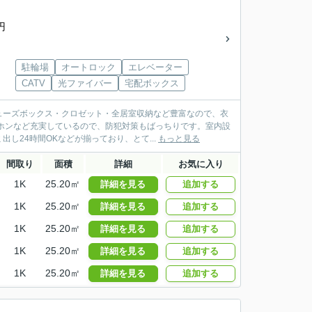
円
駐輪場
オートロック
エレベーター
CATV
光ファイバー
宅配ボックス
ューズボックス・クロゼット・全居室収納など豊富なので、衣
ホンなど充実しているので、防犯対策もばっちりです。室内設
し24時間OKなどが揃っており、とて...
もっと見る
間取り
面積
詳細
お気に入り
1K
25.20㎡
詳細を見る
追加する
1K
25.20㎡
詳細を見る
追加する
1K
25.20㎡
詳細を見る
追加する
1K
25.20㎡
詳細を見る
追加する
1K
25.20㎡
詳細を見る
追加する