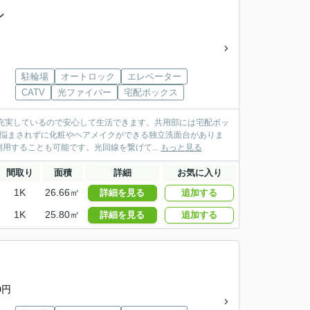
ン
駐輪場
オートロック
エレベーター
CATV
光ファイバー
宅配ボックス
充実しているので安心して生活できます。共用部には宅配ボッ
に悩まされずに化粧やヘアメイクができる独立洗面台がありま
することも可能です。光回線を繋げて...
もっと見る
間取り
面積
詳細
お気に入り
1K
26.66㎡
詳細を見る
追加する
1K
25.80㎡
詳細を見る
追加する
0円