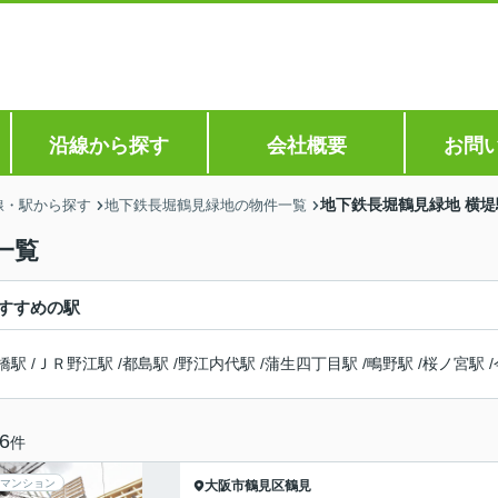
沿線から探す
会社概要
お問
地下鉄長堀鶴見緑地 横
線・駅から探す
地下鉄長堀鶴見緑地の物件一覧
一覧
すすめの駅
橋駅
/
ＪＲ野江駅
/
都島駅
/
野江内代駅
/
蒲生四丁目駅
/
鴫野駅
/
桜ノ宮駅
/
6
件
マンション
大阪市鶴見区
鶴見