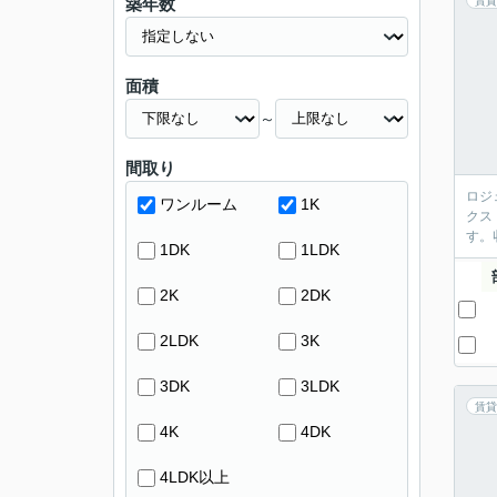
築年数
賃貸
面積
～
間取り
ロジ
ワンルーム
1K
クス
す。
1DK
1LDK
2K
2DK
2LDK
3K
3DK
3LDK
賃貸
4K
4DK
4LDK以上