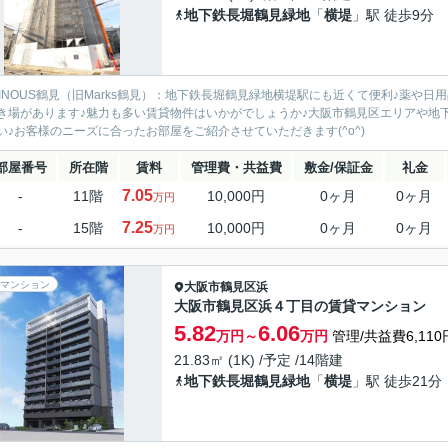
地下鉄長堀鶴見緑地
「
横堤
」駅 徒歩9分
MINOUS鶴見（旧Marks鶴見）：地下鉄長堀鶴見緑地横堤駅にも近くて便利♪薬や日
き場があります♪魅力も多い賃貸物件はいかがでしょうか♪大阪市鶴見区エリアや地
い♪お客様のニーズに合ったお部屋をご紹介させていただきます(^o^)
部屋番号
所在階
賃料
管理費・共益費
敷金/保証金
礼金
7.05
-
11階
10,000円
0ヶ月
0ヶ月
万円
7.25
-
15階
10,000円
0ヶ月
0ヶ月
万円
マンション
大阪市鶴見区
浜
大阪市鶴見区浜４丁目の賃貸マンション
5.82
6.06
万円～
万円
管理/共益費6,110
21.83㎡ (1K) /予定 /14階建
地下鉄長堀鶴見緑地
「
横堤
」駅 徒歩21分