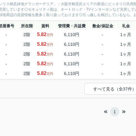
レリス鶴見緑地グランガーデリア」：大阪市鶴見区エリアの新居にピッタリ◎共用部
充実しています◎セキュリティ面は、オートロック・TVインターホンなど充実して
緑地周辺の賃貸情報を数多く取り扱っております◎引っ越しを検討しているなら、お気
部屋番号
所在階
賃料
管理費・共益費
敷金/保証金
礼金
5.82
-
2階
6,110円
-
1ヶ月
万円
5.82
-
2階
6,110円
-
1ヶ月
万円
5.82
-
2階
6,110円
-
1ヶ月
万円
5.82
-
2階
6,110円
-
1ヶ月
万円
5.82
-
2階
6,110円
-
1ヶ月
万円
すべて見る（全37件
1