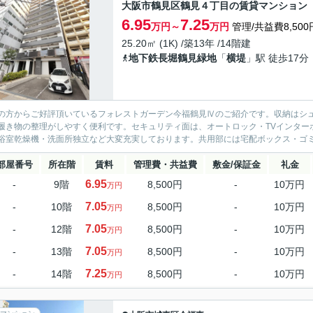
大阪市鶴見区鶴見４丁目の賃貸マンション
6.95
7.25
万円～
万円
管理/共益費8,500
25.20㎡ (1K) /築13年 /14階建
地下鉄長堀鶴見緑地
「
横堤
」駅 徒歩17分
の方からご好評頂いているフォレストガーデン今福鶴見Ⅳのご紹介です。収納はシ
履き物の整理がしやすく便利です。セキュリティ面は、オートロック・TVインター
浴室乾燥機・洗面所独立など大変充実しております。共用部には宅配ボックス・ゴミ出
部屋番号
所在階
賃料
管理費・共益費
敷金/保証金
礼金
6.95
-
9階
8,500円
-
10万円
万円
7.05
-
10階
8,500円
-
10万円
万円
7.05
-
12階
8,500円
-
10万円
万円
7.05
-
13階
8,500円
-
10万円
万円
7.25
-
14階
8,500円
-
10万円
万円