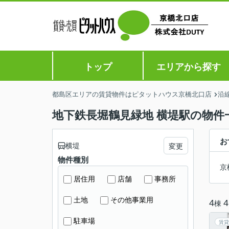
トップ
エリアから探す
都島区エリアの賃貸物件はピタットハウス京橋北口店
沿
地下鉄長堀鶴見緑地 横堤駅の物件
お
横堤
変更
物件種別
京
居住用
店舗
事務所
土地
その他事業用
4
4
棟
駐車場
賃貸