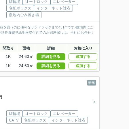
駐輪場
オートロック
エレベーター
宅配ボックス
インターネット対応
敷地内ごみ置き場
用品を買うのに便利なサンドラッグまで431mです♪敷地内にご
下鉄長堀鶴見緑地横堤付近でのお部屋探しは、当社にお任せく
間取り
面積
詳細
お気に入り
1K
24.60㎡
詳細を見る
追加する
1K
24.60㎡
詳細を見る
追加する
新築
円
駐輪場
オートロック
エレベーター
CATV
宅配ボックス
インターネット対応