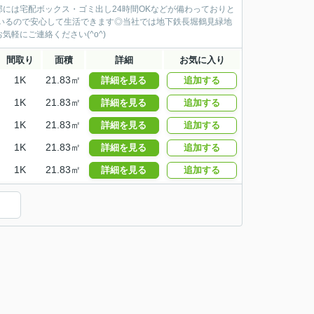
には宅配ボックス・ゴミ出し24時間OKなどが備わっておりと
いるので安心して生活できます◎当社では地下鉄長堀鶴見緑地
軽にご連絡ください(^o^)
間取り
面積
詳細
お気に入り
1K
21.83㎡
詳細を見る
追加する
1K
21.83㎡
詳細を見る
追加する
1K
21.83㎡
詳細を見る
追加する
1K
21.83㎡
詳細を見る
追加する
1K
21.83㎡
詳細を見る
追加する
）