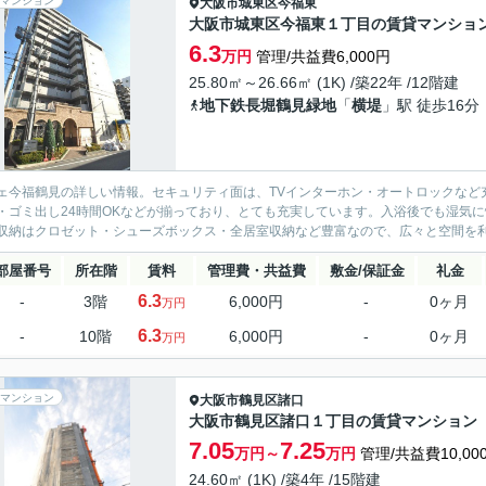
マンション
大阪市城東区
今福東
大阪市城東区今福東１丁目の賃貸マンショ
6.3
万円
管理/共益費6,000円
25.80㎡～26.66㎡ (1K) /築22年 /12階建
地下鉄長堀鶴見緑地
「
横堤
」駅 徒歩16分
ェ今福鶴見の詳しい情報。セキュリティ面は、TVインターホン・オートロックなど
・ゴミ出し24時間OKなどが揃っており、とても充実しています。入浴後でも湿気
収納はクロゼット・シューズボックス・全居室収納など豊富なので、広々と空間を利用
部屋番号
所在階
賃料
管理費・共益費
敷金/保証金
礼金
6.3
-
3階
6,000円
-
0ヶ月
万円
6.3
-
10階
6,000円
-
0ヶ月
万円
マンション
大阪市鶴見区
諸口
大阪市鶴見区諸口１丁目の賃貸マンション
7.05
7.25
万円～
万円
管理/共益費10,00
24.60㎡ (1K) /築4年 /15階建