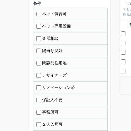
条件
「プ
ても
ペット飼育可
鶴見
ペット専用設備
楽器相談
陽当り良好
閑静な住宅地
デザイナーズ
リノベーション済
保証人不要
事務所可
２人入居可