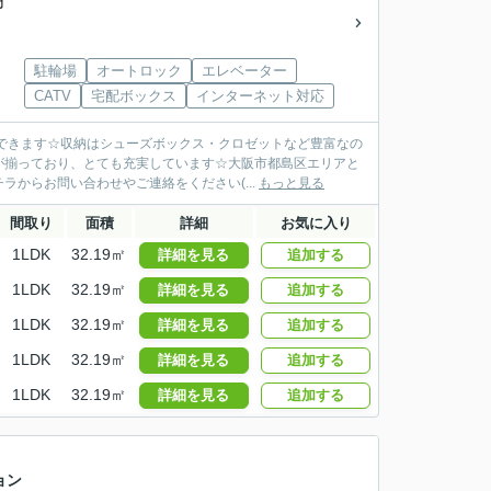
円
駐輪場
オートロック
エレベーター
CATV
宅配ボックス
インターネット対応
できます☆収納はシューズボックス・クロゼットなど豊富なの
が揃っており、とても充実しています☆大阪市都島区エリアと
からお問い合わせやご連絡をください(...
もっと見る
間取り
面積
詳細
お気に入り
1LDK
32.19㎡
詳細を見る
追加する
1LDK
32.19㎡
詳細を見る
追加する
1LDK
32.19㎡
詳細を見る
追加する
1LDK
32.19㎡
詳細を見る
追加する
1LDK
32.19㎡
詳細を見る
追加する
ョン