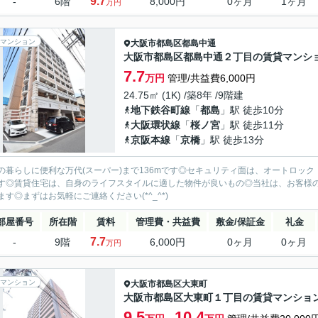
9.7
-
6階
8,000円
0ヶ月
1ヶ月
万円
マンション
大阪市都島区
都島中通
大阪市都島区都島中通２丁目の賃貸マンシ
7.7
万円
管理/共益費6,000円
24.75㎡ (1K) /築8年 /9階建
地下鉄谷町線
「
都島
」駅 徒歩10分
大阪環状線
「
桜ノ宮
」駅 徒歩11分
京阪本線
「
京橋
」駅 徒歩13分
の暮らしに便利な万代(スーパー)まで136mです◎セキュリティ面は、オートロッ
す◎賃貸住宅は、自身のライフスタイルに適した物件が良いもの◎当社は、お客様
ます◎まずはお気軽にご連絡ください(*^_^*)
部屋番号
所在階
賃料
管理費・共益費
敷金/保証金
礼金
7.7
-
9階
6,000円
0ヶ月
0ヶ月
万円
マンション
大阪市都島区
大東町
大阪市都島区大東町１丁目の賃貸マンショ
9.5
10.4