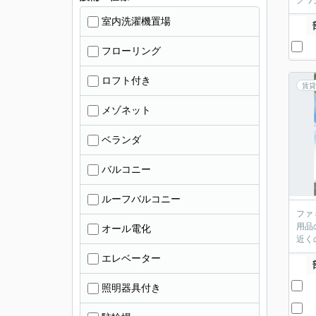
クワ
室内洗濯機置場
フローリング
ロフト付き
賃貸
メゾネット
ベランダ
バルコニー
ルーフバルコニー
ファ
用品
オール電化
近く
エレベーター
照明器具付き