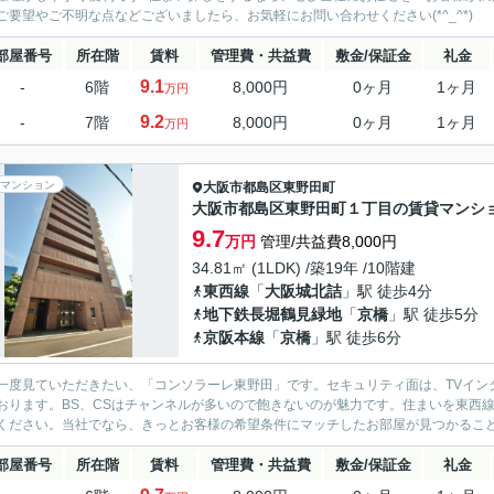
ご要望やご不明な点などございましたら、お気軽にお問い合わせください(*^_^*)
部屋番号
所在階
賃料
管理費・共益費
敷金/保証金
礼金
9.1
-
6階
8,000円
0ヶ月
1ヶ月
万円
9.2
-
7階
8,000円
0ヶ月
1ヶ月
万円
マンション
大阪市都島区
東野田町
大阪市都島区東野田町１丁目の賃貸マンシ
9.7
万円
管理/共益費8,000円
34.81㎡ (1LDK) /築19年 /10階建
東西線
「
大阪城北詰
」駅 徒歩4分
地下鉄長堀鶴見緑地
「
京橋
」駅 徒歩5分
京阪本線
「
京橋
」駅 徒歩6分
一度見ていただきたい、「コンソラーレ東野田」です。セキュリティ面は、TVイン
おります。BS、CSはチャンネルが多いので飽きないのが魅力です。住まいを東西
ください。当社でなら、きっとお客様の希望条件にマッチしたお部屋が見つかるこ
部屋番号
所在階
賃料
管理費・共益費
敷金/保証金
礼金