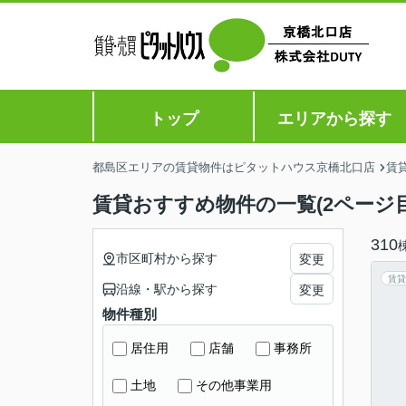
トップ
エリアから探す
都島区エリアの賃貸物件はピタットハウス京橋北口店
賃
賃貸おすすめ物件の一覧(2ページ目
310
市区町村から探す
変更
賃貸
沿線・駅から探す
変更
物件種別
居住用
店舗
事務所
土地
その他事業用