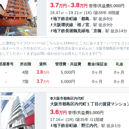
3.7
3.8
万円～
万円
管理/共益費5,000円
16.47㎡～19.21㎡ (1K) /築38年 /8階建
地下鉄谷町線
「
都島
」駅 徒歩8分
大阪環状線
「
桜ノ宮
」駅 徒歩9分
地下鉄長堀鶴見緑地
「
京橋
」駅 徒歩14分
しに便利なライフ(スーパー)がこちらから144mのところにあります！いつでもゴ
いるオートロック付きのマンションで新生活を送りませんか！大阪市都島区や地下
をしてください！まずはお問い合わせからお待ちしております(^^)
部屋番号
所在階
賃料
管理費・共益費
敷金/保証金
礼金
3.8
-
4階
5,000円
0ヶ月
0ヶ月
万円
3.7
-
7階
5,000円
0ヶ月
0ヶ月
万円
マンション
大阪市都島区
内代町
大阪市都島区内代町１丁目の賃貸マンショ
3.6
万円
管理/共益費5,000円
17.16㎡ (1R) /築35年 /11階建
地下鉄谷町線
「
野江内代
」駅 徒歩1分