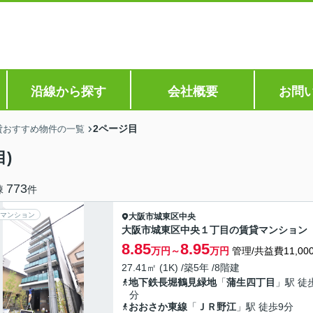
沿線から探す
会社概要
お問
2ページ目
貸おすすめ物件の一覧
)
773
棟
件
マンション
大阪市城東区
中央
大阪市城東区中央１丁目の賃貸マンション
8.85
8.95
万円～
万円
管理/共益費11,00
27.41㎡ (1K) /築5年 /8階建
地下鉄長堀鶴見緑地
「
蒲生四丁目
」駅 徒
分
おおさか東線
「
ＪＲ野江
」駅 徒歩9分