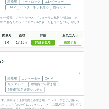
駐輪場
オートロック
エレベーター
CATV
インターネット対応
防犯カメラ
ぜひ一度見ていただきたい、「フォーラム都島内代駅前」で
付近であなたのライフスタイルに合ったお部屋をご紹介致しま
間取り
面積
詳細
お気に入り
1R
17.16㎡
詳細を見る
追加する
ョン
駐輪場
エレベーター
CATV
光ファイバー
敷地内ごみ置き場
24時間緊急通報システム
ます。共用部には敷地内ごみ置き場・エレベータなどが備わっ
件です。こちらの物件はマンションです。お部屋探しも楽しくワ