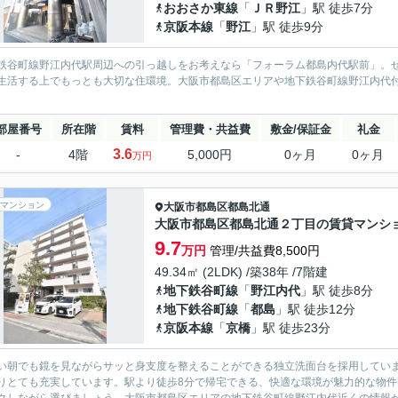
おおさか東線
「
ＪＲ野江
」駅 徒歩7分
京阪本線
「
野江
」駅 徒歩9分
鉄谷町線野江内代駅周辺への引っ越しをお考えなら「フォーラム都島内代駅前」。
生活する上でもっとも大切な住環境。大阪市都島区エリアや地下鉄谷町線野江内代
部屋番号
所在階
賃料
管理費・共益費
敷金/保証金
礼金
3.6
-
4階
5,000円
0ヶ月
0ヶ月
万円
マンション
大阪市都島区
都島北通
大阪市都島区都島北通２丁目の賃貸マンシ
9.7
万円
管理/共益費8,500円
49.34㎡ (2LDK) /築38年 /7階建
地下鉄谷町線
「
野江内代
」駅 徒歩8分
地下鉄谷町線
「
都島
」駅 徒歩12分
京阪本線
「
京橋
」駅 徒歩23分
い朝でも鏡を見ながらサッと身支度を整えることができる独立洗面台を採用してい
りとても充実しています。駅より徒歩8分で帰宅できる、快適な環境が魅力的な物