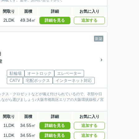
が満載です。是非、お問い合せ下さい。
間取り
面積
詳細
お気に入り
2LDK
49.34㎡
詳細を見る
追加する
新築
円
建
駐輪場
オートロック
エレベーター
CATV
宅配ボックス
インターネット対応
ックス・クロゼットなどが備え付けられているので、衣類や日
しながら選びましょう♪大阪市都島区エリアの大阪環状線桜ノ宮
間取り
面積
詳細
お気に入り
1LDK
34.55㎡
詳細を見る
追加する
1LDK
34.55㎡
詳細を見る
追加する