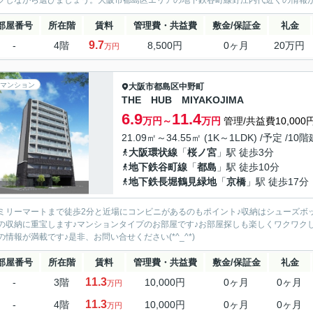
クしながら選びましょう。大阪市都島区エリアの地下鉄谷町線野江内代近くの情報
部屋番号
所在階
賃料
管理費・共益費
敷金/保証金
礼金
9.7
-
4階
8,500円
0ヶ月
20万円
万円
マンション
大阪市都島区
中野町
THE HUB MIYAKOJIMA
6.9
11.4
万円～
万円
管理/共益費10,000
21.09㎡～34.55㎡ (1K～1LDK) /予定 /10階
大阪環状線
「
桜ノ宮
」駅 徒歩3分
地下鉄谷町線
「
都島
」駅 徒歩10分
地下鉄長堀鶴見緑地
「
京橋
」駅 徒歩17分
ミリーマートまで徒歩2分と近場にコンビニがあるのもポイント♪収納はシューズボ
の収納に重宝します♪マンションタイプのお部屋です♪お部屋探しも楽しくワクワク
の情報が満載です♪是非、お問い合せください(*^_^*)
部屋番号
所在階
賃料
管理費・共益費
敷金/保証金
礼金
11.3
-
3階
10,000円
0ヶ月
0ヶ月
万円
11.3
-
4階
10,000円
0ヶ月
0ヶ月
万円