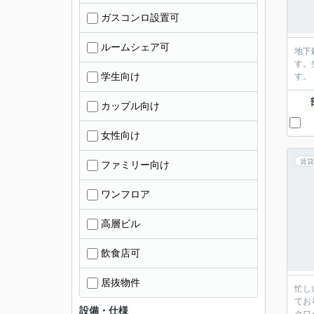
ガスコンロ設置可
ルームシェア可
地下
す。
学生向け
す。
カップル向け
女性向け
賃貸
ファミリー向け
ワンフロア
高層ビル
飲食店可
居抜物件
忙し
てお
設備・仕様