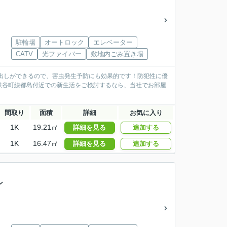
駐輪場
オートロック
エレベーター
CATV
光ファイバー
敷地内ごみ置き場
ミ出しができるので、害虫発生予防にも効果的です！防犯性に優
鉄谷町線都島付近での新生活をご検討するなら、当社でお部屋
間取り
面積
詳細
お気に入り
1K
19.21㎡
詳細を見る
追加する
1K
16.47㎡
詳細を見る
追加する
ン