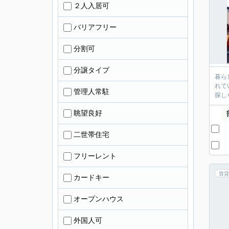
２人入居可
バリアフリー
分割可
分譲タイプ
暮ら
れて
管理人常駐
探し
眺望良好
二世帯住宅
フリーレント
賃貸
カードキー
オープンハウス
外国人可