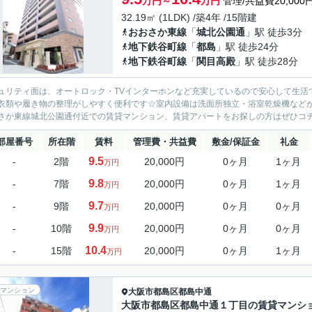
万円～
万円
管理/共益費20,000
32.19㎡ (1LDK) /築4年 /15階建
おおさか東線
「
城北公園通
」駅 徒歩3分
地下鉄谷町線
「
都島
」駅 徒歩24分
地下鉄谷町線
「
関目高殿
」駅 徒歩28分
ュリティ面は、オートロック・TVインターホンなど充実しているので安心して生活
衣類や履き物の整理がしやすく便利です☆室内設備は洗面所独立・浴室乾燥機など
さか東線城北公園通付近での賃貸マンション、賃貸アパートをお探しの方はぜひコチラ
部屋番号
所在階
賃料
管理費・共益費
敷金/保証金
礼金
9.5
-
2階
20,000円
0ヶ月
1ヶ月
万円
9.8
-
7階
20,000円
0ヶ月
1ヶ月
万円
9.7
-
9階
20,000円
0ヶ月
0ヶ月
万円
9.9
-
10階
20,000円
0ヶ月
0ヶ月
万円
10.4
-
15階
20,000円
0ヶ月
1ヶ月
万円
マンション
大阪市都島区
都島中通
大阪市都島区都島中通１丁目の賃貸マンシ