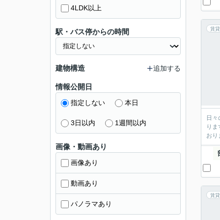
4LDK以上
賃貸
駅・バス停からの時間
建物構造
追加する
情報公開日
指定しない
本日
日々
3日以内
1週間以内
りま
おり
画像・動画あり
画像あり
動画あり
賃貸
パノラマあり