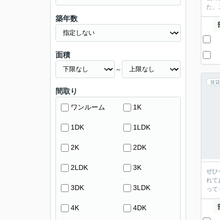
た、
築年数
面積
～
賃貸
間取り
ワンルーム
1K
1DK
1LDK
2K
2DK
2LDK
3K
ぜひ
れて
3DK
3LDK
って
4K
4DK