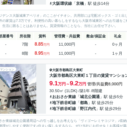
大阪環状線
「
京橋
」駅 徒歩14分
ジデンス大阪城東アペリオ」のここがイチオシ。共用部には宅配ボックス・ゴミ出し
件の家賃は7.3万です。利便性の高い暮らしをするなら大阪市城東区へのお引越を
、生活に困ることはありません。賃貸情報のことなら、当社にお任せ下さい。
部屋番号
所在階
賃料
管理費・共益費
敷金/保証金
礼金
8.85
-
7階
11,000円
-
0ヶ月
万円
8.95
-
8階
11,000円
-
1ヶ月
万円
マンション
大阪市都島区
大東町
大阪市都島区大東町１丁目の賃貸マンショ
9.1
9.2
万円～
万円
管理/共益費8,000円
30.50㎡ (1LDK) /築1年 /8階建
おおさか東線
「
城北公園通
」駅 徒歩5分
地下鉄谷町線
「
都島
」駅 徒歩25分
地下鉄谷町線
「
野江内代
」駅 徒歩29分
さか東線城北公園通周辺への引っ越しをお考えなら「ヴィゴーレミヤコジマ」♪収
整理がしやすく便利です♪住まい探しをするなら、ぜひ当社にお任せを！お客様が満