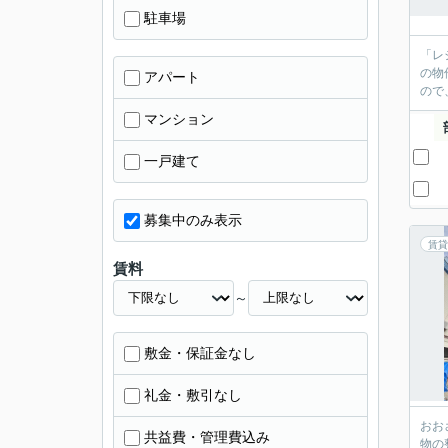
駐車場
「レ
の物
アパート
ので
マンション
一戸建て
募集中のみ表示
賃貸
賃料
～
敷金・保証金なし
礼金・敷引なし
おお
共益費・管理費込み
物の