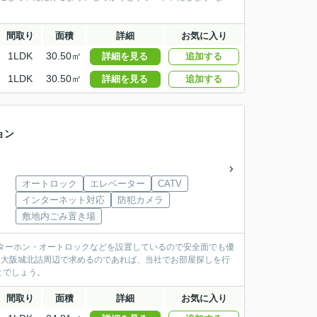
間取り
面積
詳細
お気に入り
1LDK
30.50㎡
詳細を見る
追加する
1LDK
30.50㎡
詳細を見る
追加する
ョン
オートロック
エレベーター
CATV
インターネット対応
防犯カメラ
敷地内ごみ置き場
ターホン・オートロックなどを設置しているので安全面でも優
線大阪城北詰周辺で求めるのであれば、当社でお部屋探しを行
とでしょう。
間取り
面積
詳細
お気に入り