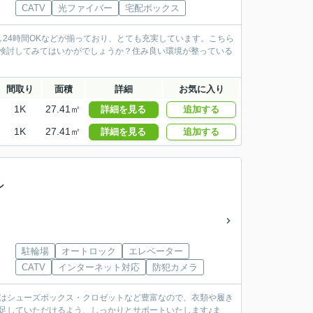
CATV
光ファイバー
宅配ボックス
24時間OKなどが揃っており、とても充実しています。こちら
ご検討してみてはいかがでしょうか？住み良い環境が整っている
間取り
面積
詳細
お気に入り
1K
27.41㎡
詳細を見る
追加する
1K
27.41㎡
詳細を見る
追加する
ン
駐輪場
オートロック
エレベーター
CATV
インターネット対応
防犯カメラ
納はシューズボックス・クロゼットなど豊富なので、衣類や履き
足していただけるよう、しっかりとサポートいたします♪ま